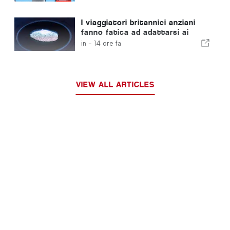
I viaggiatori britannici anziani
fanno fatica ad adattarsi ai
nuovi controlli delle impronte
in -
14 ore fa
digitali dell'Unione Europea
VIEW ALL ARTICLES