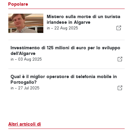
Popolare
Mistero sulla morte di un turista
irlandese in Algarve
in -
22 Aug 2025
Investimento di 125 milioni di euro per lo sviluppo
dell'Algarve
in -
03 Aug 2025
Qual è il miglior operatore di telefonia mobile in
Portogallo?
in -
27 Jul 2025
Altri articoli di