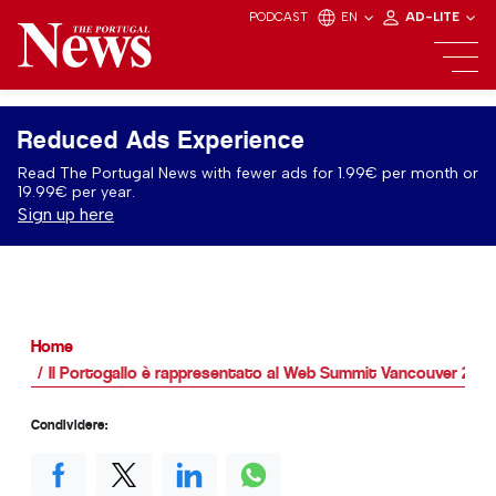
PODCAST
EN
AD-LITE
Reduced Ads Experience
Read The Portugal News with fewer ads for 1.99€ per month or
19.99€ per year.
Sign up here
Home
Il Portogallo è rappresentato al Web Summit Vancouver 2026
Condividere: