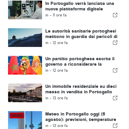
In Portogallo verrà lanciata una
nuova piattaforma digitale
dedicata alla sanità
in -
11 ore fa
Le autorità sanitarie portoghesi
mettono in guardia dai pericoli di
annegamento
in -
12 ore fa
Un partito portoghese esorta il
governo a riconsiderare la
candidatura del Marocco a
in -
12 ore fa
ospitare i Mondiali del 2030 a
causa della crisi di Ceuta
Un immobile residenziale su dieci
messo in vendita in Portogallo
viene venduto in meno di una
in -
13 ore fa
settimana
Meteo in Portogallo oggi (6
agosto): previsioni, temperature
e cosa aspettarsi
in -
13 ore fa