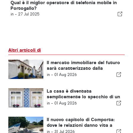
Qual è il miglior operatore di telefonia mobile in
Portogallo?
in -
27 Jul 2025
Altri articoli di
Il mercato immobiliare del futuro
sarà caratterizzato dalla
resilienza, non solo dalla
in -
01 Aug 2026
posizione
La casa è diventata
semplicemente lo specchio di un
problema più ampio in Portogallo
in -
01 Aug 2026
Il nuovo capitolo di Comporta:
dove le relazioni danno vita a
opportunità straordinarie
in -
31 Jul 2026