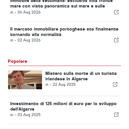
Immobile della settimana: esclusiva villa fronte
mare con vista panoramica sul mare e sulle
montagne dell’Arrábida
in -
06 Aug 2026
Il mercato immobiliare portoghese sta finalmente
tornando alla normalità
in -
02 Aug 2026
Popolare
Mistero sulla morte di un turista
irlandese in Algarve
in -
22 Aug 2025
Investimento di 125 milioni di euro per lo sviluppo
dell'Algarve
in -
03 Aug 2025