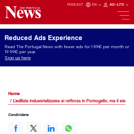
PODCAST
EN
AD-LITE
Reduced Ads Experience
Read The Portugal News with fewer ads for 1.99€ per month or
19.99€ per year.
Sign up here
Home
L'edilizia industrializzata si rafforza in Portogallo, ma il sist
Condividere: