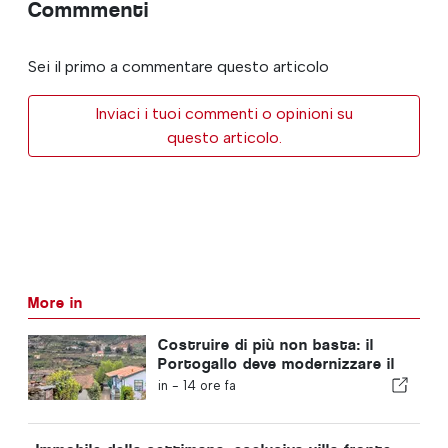
Commmenti
Sei il primo a commentare questo articolo
Inviaci i tuoi commenti o opinioni su
questo articolo.
More in
Costruire di più non basta: il
Portogallo deve modernizzare il
proprio patrimonio immobiliare
in -
14 ore fa