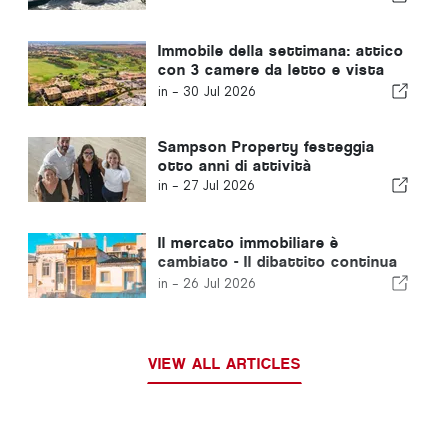
Immobile della settimana: attico
con 3 camere da letto e vista
sul campo da golf e sul mare a
in -
30 Jul 2026
Vilamoura
Sampson Property festeggia
otto anni di attività
in -
27 Jul 2026
Il mercato immobiliare è
cambiato - Il dibattito continua
a guardarsi al passato
in -
26 Jul 2026
VIEW ALL ARTICLES