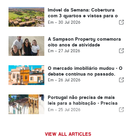
Imóvel da Semana: Cobertura
com 3 quartos e vistas para o
campo de golfe e para o mar em
Em -
30 Jul 2026
Vilamoura
A Sampson Property comemora
oito anos de atividade
Em -
27 Jul 2026
O mercado imobiliário mudou - O
debate continua no passado.
Em -
26 Jul 2026
Portugal não precisa de mais
leis para a habitação - Precisa
de executar!
Em -
25 Jul 2026
VIEW ALL ARTICLES