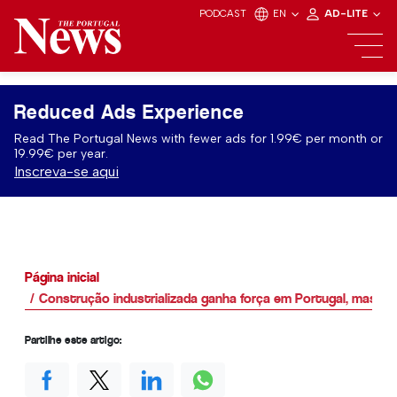
PODCAST
EN
AD-LITE
Reduced Ads Experience
Read The Portugal News with fewer ads for 1.99€ per month or
19.99€ per year.
Inscreva-se aqui
Página inicial
Construção industrializada ganha força em Portugal, mas si
Partilhe este artigo: