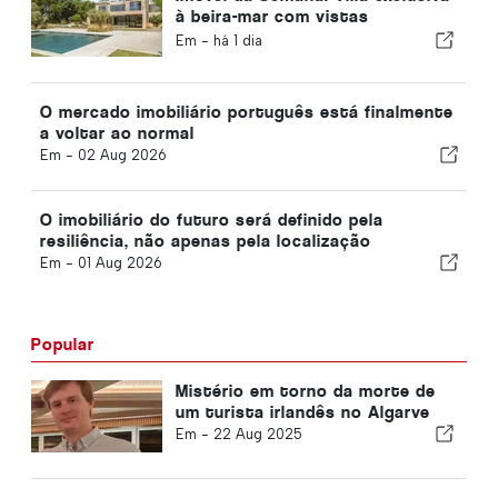
à beira-mar com vistas
panorâmicas sobre o mar e
Em -
há 1 dia
sobre a serra da Arrábida
O mercado imobiliário português está finalmente
a voltar ao normal
Em -
02 Aug 2026
O imobiliário do futuro será definido pela
resiliência, não apenas pela localização
Em -
01 Aug 2026
Popular
Mistério em torno da morte de
um turista irlandês no Algarve
Em -
22 Aug 2025