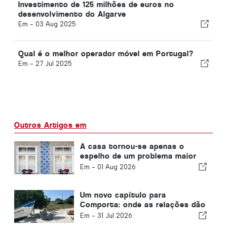
Investimento de 125 milhões de euros no
desenvolvimento do Algarve
Em -
03 Aug 2025
Qual é o melhor operador móvel em Portugal?
Em -
27 Jul 2025
Outros Artigos em
A casa tornou-se apenas o
espelho de um problema maior
em Portugal
Em -
01 Aug 2026
Um novo capítulo para
Comporta: onde as relações dão
origem a oportunidades
Em -
31 Jul 2026
extraordinárias