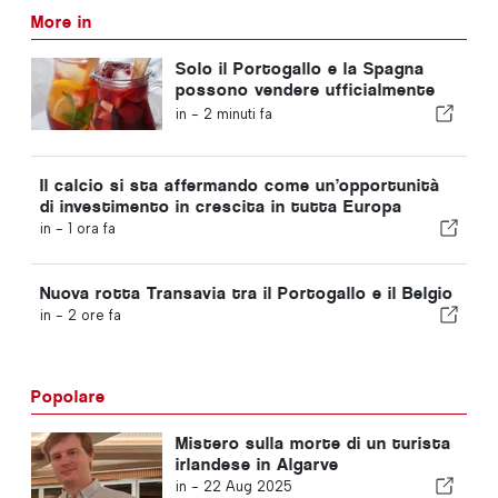
More in
Solo il Portogallo e la Spagna
possono vendere ufficialmente
la “sangria” con quel nome
in -
2 minuti fa
Il calcio si sta affermando come un’opportunità
di investimento in crescita in tutta Europa
in -
1 ora fa
Nuova rotta Transavia tra il Portogallo e il Belgio
in -
2 ore fa
Popolare
Mistero sulla morte di un turista
irlandese in Algarve
in -
22 Aug 2025