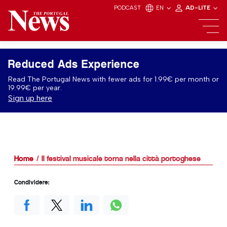
PODCAST
EN
AD-LITE
Reduced Ads Experience
Read The Portugal News with fewer ads for 1.99€ per month or
19.99€ per year.
Sign up here
Home
Il festival musicale torna nella città portoghese
Condividere: