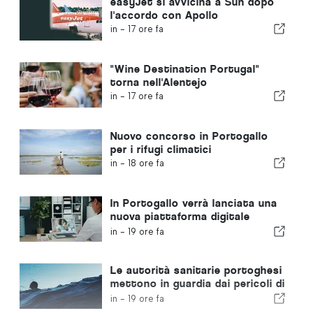
easyJet si avvicina a Sun dopo
l'accordo con Apollo
in -
17 ore fa
"Wine Destination Portugal"
torna nell'Alentejo
in -
17 ore fa
Nuovo concorso in Portogallo
per i rifugi climatici
in -
18 ore fa
In Portogallo verrà lanciata una
nuova piattaforma digitale
dedicata alla sanità
in -
19 ore fa
Le autorità sanitarie portoghesi
mettono in guardia dai pericoli di
annegamento
in -
19 ore fa