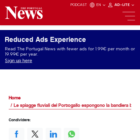
PODCAST
EN
AD-LITE
Reduced Ads Experience
Read The Portugal News with fewer ads for 1.99€ per month or
19.99€ per year.
Sign up here
Home
Le spiagge fluviali del Portogallo espongono la bandiera blu 
Condividere: