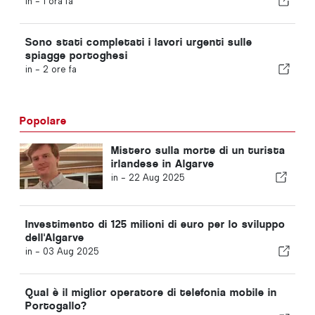
in -
1 ora fa
Sono stati completati i lavori urgenti sulle
spiagge portoghesi
in -
2 ore fa
Popolare
Mistero sulla morte di un turista
irlandese in Algarve
in -
22 Aug 2025
Investimento di 125 milioni di euro per lo sviluppo
dell'Algarve
in -
03 Aug 2025
Qual è il miglior operatore di telefonia mobile in
Portogallo?