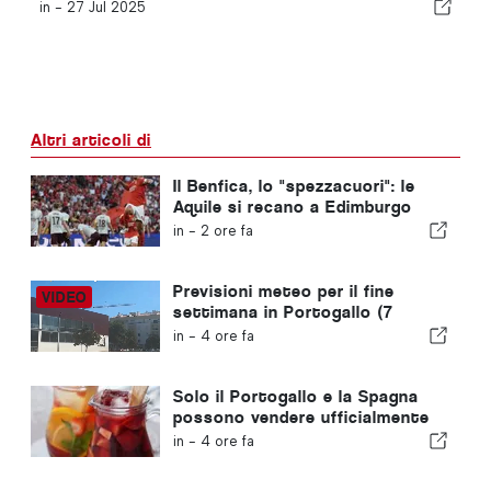
in -
27 Jul 2025
Altri articoli di
Il Benfica, lo "spezzacuori": le
Aquile si recano a Edimburgo
con un piede già nella fase
in -
2 ore fa
successiva
Previsioni meteo per il fine
settimana in Portogallo (7
agosto): cosa aspettarsi in
in -
4 ore fa
tutto il Portogallo questo fine
settimana
Solo il Portogallo e la Spagna
possono vendere ufficialmente
la “sangria” con quel nome
in -
4 ore fa