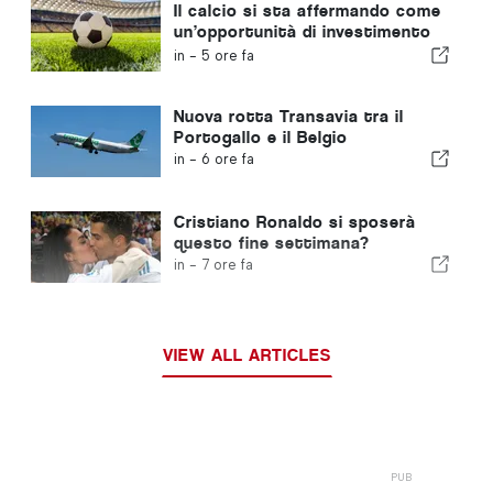
Il calcio si sta affermando come
un’opportunità di investimento
in crescita in tutta Europa
in -
5 ore fa
Nuova rotta Transavia tra il
Portogallo e il Belgio
in -
6 ore fa
Cristiano Ronaldo si sposerà
questo fine settimana?
in -
7 ore fa
VIEW ALL ARTICLES