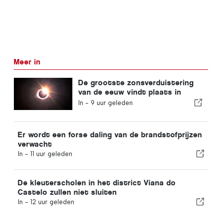
Meer in
De grootste zonsverduistering
van de eeuw vindt plaats in
Portugal
In -
9 uur geleden
Er wordt een forse daling van de brandstofprijzen
verwacht
In -
11 uur geleden
De kleuterscholen in het district Viana do
Castelo zullen niet sluiten
In -
12 uur geleden