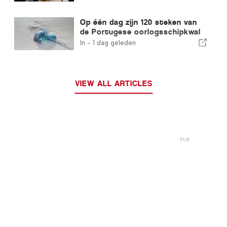
versneld traject voor
immigranten
Op één dag zijn 120 steken van
de Portugese oorlogsschipkwal
geregistreerd
In -
1 dag geleden
VIEW ALL ARTICLES