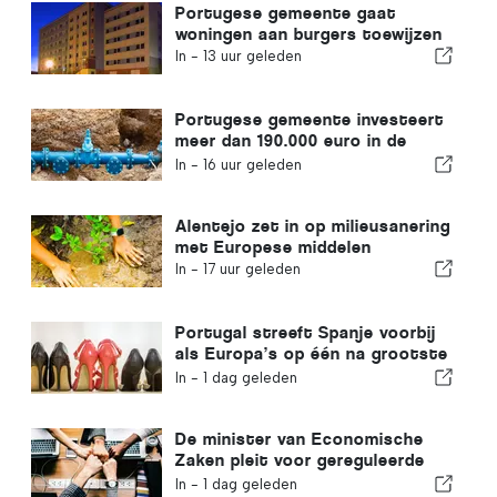
Portugese gemeente gaat
woningen aan burgers toewijzen
In -
13 uur geleden
Portugese gemeente investeert
meer dan 190.000 euro in de
watervoorziening
In -
16 uur geleden
Alentejo zet in op milieusanering
met Europese middelen
In -
17 uur geleden
Portugal streeft Spanje voorbij
als Europa’s op één na grootste
schoenenproducent
In -
1 dag geleden
De minister van Economische
Zaken pleit voor gereguleerde
integratie en garandeert een
In -
1 dag geleden