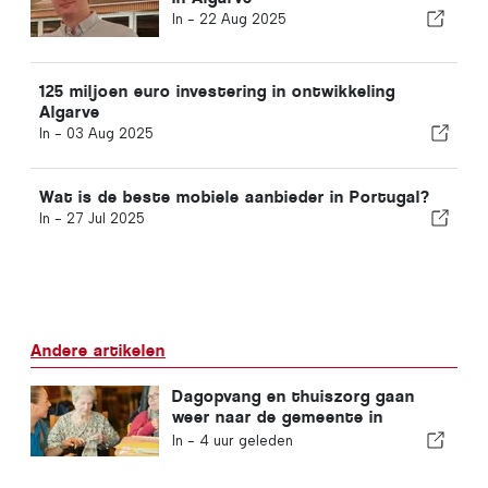
In -
22 Aug 2025
125 miljoen euro investering in ontwikkeling
Algarve
In -
03 Aug 2025
Wat is de beste mobiele aanbieder in Portugal?
In -
27 Jul 2025
Andere artikelen
Dagopvang en thuiszorg gaan
weer naar de gemeente in
Portugal
In -
4 uur geleden