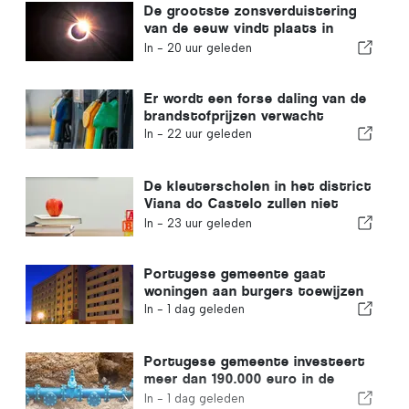
De grootste zonsverduistering
van de eeuw vindt plaats in
Portugal
In -
20 uur geleden
Er wordt een forse daling van de
brandstofprijzen verwacht
In -
22 uur geleden
De kleuterscholen in het district
Viana do Castelo zullen niet
sluiten
In -
23 uur geleden
Portugese gemeente gaat
woningen aan burgers toewijzen
In -
1 dag geleden
Portugese gemeente investeert
meer dan 190.000 euro in de
watervoorziening
In -
1 dag geleden