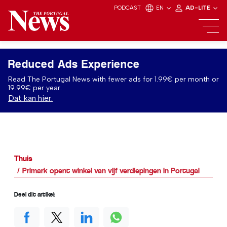
PODCAST
EN
AD-LITE
Reduced Ads Experience
Read The Portugal News with fewer ads for 1.99€ per month or
19.99€ per year.
Dat kan hier.
Thuis
Primark opent winkel van vijf verdiepingen in Portugal
Deel dit artikel: