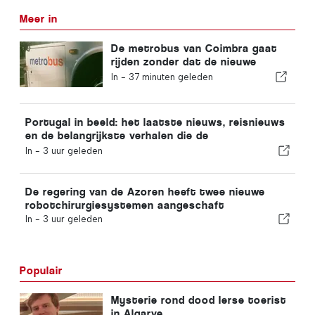
Meer in
De metrobus van Coimbra gaat
rijden zonder dat de nieuwe
functie is voltooid
In -
37 minuten geleden
Portugal in beeld: het laatste nieuws, reisnieuws
en de belangrijkste verhalen die de
krantenkoppen halen
In -
3 uur geleden
De regering van de Azoren heeft twee nieuwe
robotchirurgiesystemen aangeschaft
In -
3 uur geleden
Populair
Mysterie rond dood Ierse toerist
in Algarve