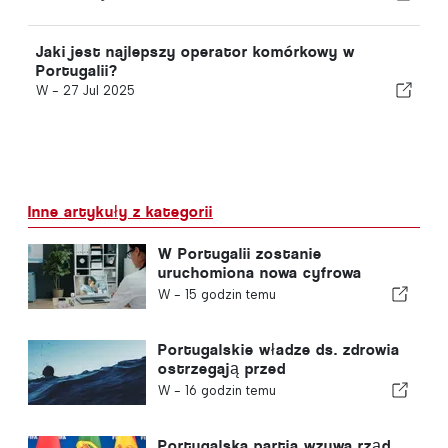
Jaki jest najlepszy operator komórkowy w
Portugalii?
W -
27 Jul 2025
Inne artykuły z kategorii
W Portugalii zostanie
uruchomiona nowa cyfrowa
platforma opieki zdrowotnej
W -
15 godzin temu
Portugalskie władze ds. zdrowia
ostrzegają przed
niebezpieczeństwem utonięcia
W -
16 godzin temu
Portugalska partia wzywa rząd