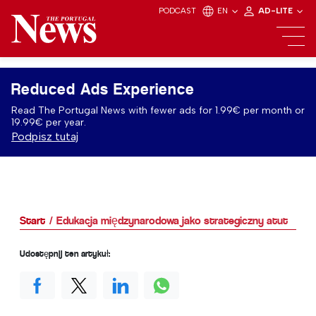
PODCAST
EN
AD-LITE
Reduced Ads Experience
Read The Portugal News with fewer ads for 1.99€ per month or
19.99€ per year.
Podpisz tutaj
Start
Edukacja międzynarodowa jako strategiczny atut
Udostępnij ten artykuł: