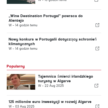
„Wine Destination Portugal” powraca do
Alentejo
W -
14 godzin temu
Nowy konkurs w Portugalii dotyczący schronień
klimatycznych
W -
14 godzin temu
Popularny
Tajemnica śmierci irlandzkiego
turysty w Algarve
W -
22 Aug 2025
125 milionów euro inwestycji w rozwój Algarve
W -
03 Aug 2025