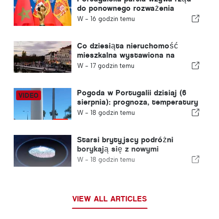
do ponownego rozważenia
decyzji o przyznaniu Maroku
W -
16 godzin temu
prawa do organizacji Mistrzostw
Świata w Piłce Nożnej w 2030
roku w związku z kryzysem w
Co dziesiąta nieruchomość
Ceucie
mieszkalna wystawiona na
sprzedaż w Portugalii znajduje
W -
17 godzin temu
nabywcę w mniej niż tydzień
Pogoda w Portugalii dzisiaj (6
sierpnia): prognoza, temperatury
i czego można się spodziewać
W -
18 godzin temu
Starsi brytyjscy podróżni
borykają się z nowymi
kontrolami odcisków palców
W -
18 godzin temu
wprowadzonymi przez Unię
Europejską
VIEW ALL ARTICLES