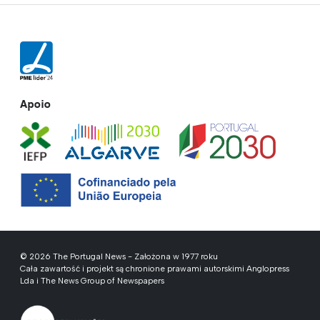
Apoio
© 2026 The Portugal News - Założona w 1977 roku
Cała zawartość i projekt są chronione prawami autorskimi Anglopress
Lda i The News Group of Newspapers