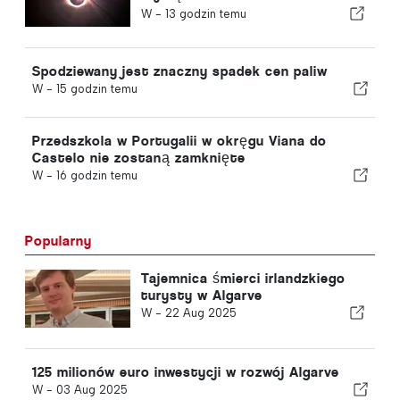
tego stulecia
W -
13 godzin temu
Spodziewany jest znaczny spadek cen paliw
W -
15 godzin temu
Przedszkola w Portugalii w okręgu Viana do
Castelo nie zostaną zamknięte
W -
16 godzin temu
Popularny
Tajemnica śmierci irlandzkiego
turysty w Algarve
W -
22 Aug 2025
125 milionów euro inwestycji w rozwój Algarve
W -
03 Aug 2025