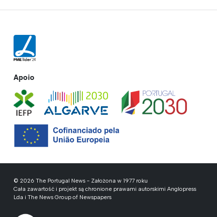
Apoio
© 2026 The Portugal News - Założona w 1977 roku
Cała zawartość i projekt są chronione prawami autorskimi Anglopress
Lda i The News Group of Newspapers