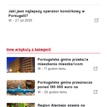
Jaki jest najlepszy operator komórkowy w
Portugalii?
W -
27 Jul 2025
Inne artykuły z kategorii
Portugalska gmina przekaże
mieszkania mieszkańcom
W -
17 godzin temu
Portugalska gmina przeznacza
ponad 190 000 euro na
zaopatrzenie w wodę
W -
20 godzin temu
Region Alentejo stawia na