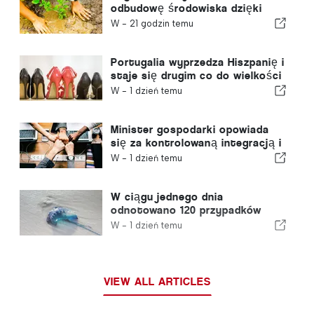
odbudowę środowiska dzięki
funduszom europejskim
W -
21 godzin temu
Portugalia wyprzedza Hiszpanię i
staje się drugim co do wielkości
producentem obuwia w Europie
W -
1 dzień temu
Minister gospodarki opowiada
się za kontrolowaną integracją i
gwarantuje imigrantom
W -
1 dzień temu
przyspieszoną ścieżkę
procedury
W ciągu jednego dnia
odnotowano 120 przypadków
użądleń przez meduzę z gatunku
W -
1 dzień temu
„portugalska meduza”
VIEW ALL ARTICLES