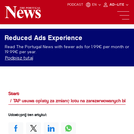
PODCAST
EN
AD-LITE
Reduced Ads Experience
Read The Portugal News with fewer ads for 1.99€ per month or
19.99€ per year.
Podpisz tutaj
Start
TAP usuwa opłaty za zmianę lotu na zarezerwowanych bileta
Udostępnij ten artykuł: