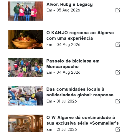
Alvor, Ruby e Legacy
Em -
05 Aug 2026
O KAN.JO regressa ao Algarve
com uma experiência
gastronómica de inspiração
Em -
04 Aug 2026
asiática
Passeio de bicicleta em
Moncarapacho
Em -
04 Aug 2026
Das comunidades locais à
solidariedade global: resposta
coletiva após os terramotos na
Em -
31 Jul 2026
Venezuela
O W Algarve dá continuidade à
sua exclusiva série «Sommelier’s
Table» com o Buçaco
Em -
21 Jul 2026