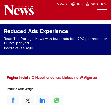
PODCAST
EN
AD-LITE
Reduced Ads Experience
Read The Portugal News with fewer ads for 1.99€ per month or
19.99€ per year.
Inscreva-se aqui
Página inicial
O Napoli encontra Lisboa no W Algarve:
Partilhe este artigo: