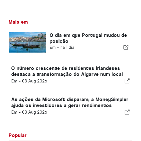
Mais em
O dia em que Portugal mudou de
posição
Em -
há 1 dia
O número crescente de residentes irlandeses
destaca a transformação do Algarve num local
onde se pode viver durante todo o ano
Em -
03 Aug 2026
As ações da Microsoft disparam; a MoneySimpler
ajuda os investidores a gerar rendimentos
passivos através da negociação automatizada
Em -
03 Aug 2026
com IA
Popular