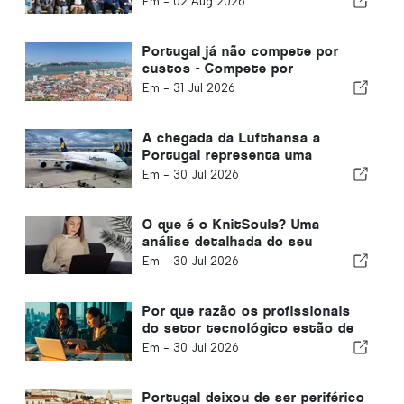
Em -
02 Aug 2026
Portugal já não compete por
custos - Compete por
ecossistemas.
Em -
31 Jul 2026
A chegada da Lufthansa a
Portugal representa uma
oportunidade
Em -
30 Jul 2026
O que é o KnitSouls? Uma
análise detalhada do seu
funcionamento
Em -
30 Jul 2026
Por que razão os profissionais
do setor tecnológico estão de
olho em Portugal, à medida que
Em -
30 Jul 2026
os vistos para os EUA se
tornam mais restritivos
Portugal deixou de ser periférico