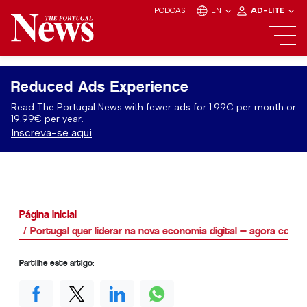
PODCAST
EN
AD-LITE
Reduced Ads Experience
Read The Portugal News with fewer ads for 1.99€ per month or
19.99€ per year.
Inscreva-se aqui
Página inicial
Portugal quer liderar na nova economia digital — agora com 
Partilhe este artigo: