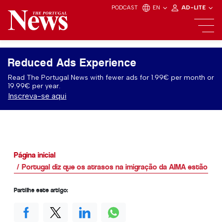
PODCAST
EN
AD-LITE
Reduced Ads Experience
Read The Portugal News with fewer ads for 1.99€ per month or
19.99€ per year.
Inscreva-se aqui
Página inicial
Portugal diz que os atrasos na imigração da AIMA estão a 
Partilhe este artigo: