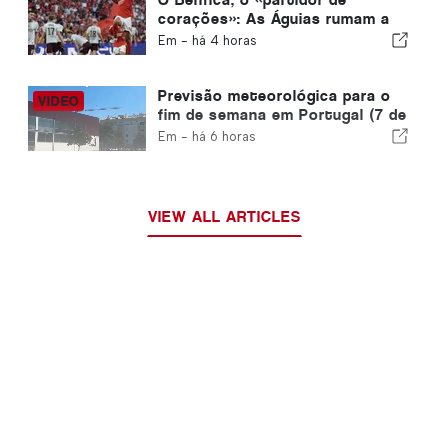
corações»: As Águias rumam a
Edimburgo com um pé já na fase
Em -
há 4 horas
seguinte
Previsão meteorológica para o
fim de semana em Portugal (7 de
agosto): O que esperar em todo
Em -
há 6 horas
o país este fim de semana
VIEW ALL ARTICLES