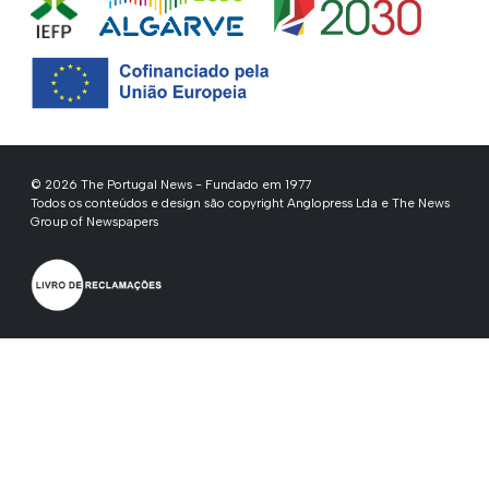
© 2026 The Portugal News - Fundado em 1977
Todos os conteúdos e design são copyright Anglopress Lda e The News
Group of Newspapers