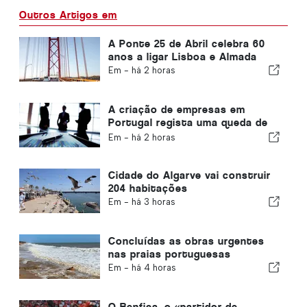
Outros Artigos em
A Ponte 25 de Abril celebra 60
anos a ligar Lisboa e Almada
Em -
há 2 horas
A criação de empresas em
Portugal regista uma queda de
4,2%
Em -
há 2 horas
Cidade do Algarve vai construir
204 habitações
Em -
há 3 horas
Concluídas as obras urgentes
nas praias portuguesas
Em -
há 4 horas
O Benfica, o «partidor de