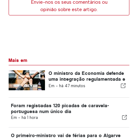
Envie-nos os seus comentários ou
opinião sobre este artigo.
Mais em
O ministro da Economia defende
uma integração regulamentada e
garante um canal acelerado para
Em -
há 47 minutos
os imigrantes
Foram registadas 120 picadas de caravela-
portuguesa num único dia
Em -
há 1 hora
O primeiro-ministro vai de férias para o Algarve