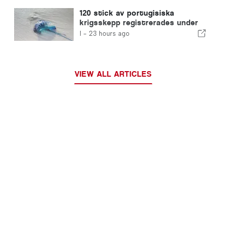
120 stick av portugisiska
krigsskepp registrerades under
en enda dag
I -
23 hours ago
VIEW ALL ARTICLES