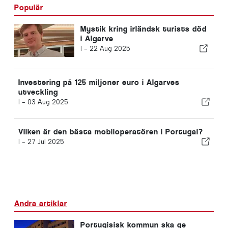
Populär
Mystik kring irländsk turists död
i Algarve
I -
22 Aug 2025
Investering på 125 miljoner euro i Algarves
utveckling
I -
03 Aug 2025
Vilken är den bästa mobiloperatören i Portugal?
I -
27 Jul 2025
Andra artiklar
Portugisisk kommun ska ge