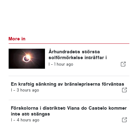
More in
Århundradets största
solförmörkelse inträffar i
Portugal
I -
1 hour ago
En kraftig sänkning av bränslepriserna förväntas
I -
3 hours ago
Förskolorna i distriktet Viana do Castelo kommer
inte att stängas
I -
4 hours ago