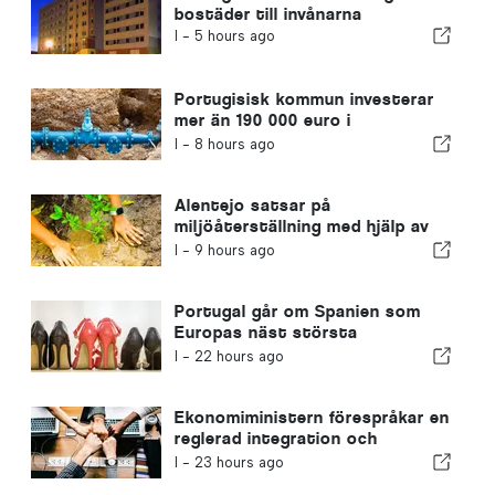
bostäder till invånarna
I -
5 hours ago
Portugisisk kommun investerar
mer än 190 000 euro i
vattenförsörjningen
I -
8 hours ago
Alentejo satsar på
miljöåterställning med hjälp av
EU-medel
I -
9 hours ago
Portugal går om Spanien som
Europas näst största
skotillverkare
I -
22 hours ago
Ekonomiministern förespråkar en
reglerad integration och
garanterar en snabbare väg för
I -
23 hours ago
invandrare