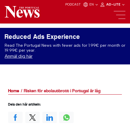
PODCAST
EN
AD-LITE
Reduced Ads Experience
Read The Portugal News with fewer ads for 1.99€ per month or
19.99€ per year.
Anmäl dig här
Home
Risken för ebolautbrott i Portugal är låg
Dela den här artikeln: