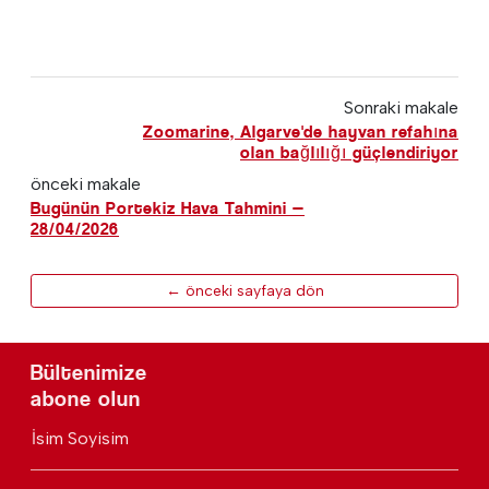
Sonraki makale
Zoomarine, Algarve'de hayvan refahına
olan bağlılığı güçlendiriyor
önceki makale
Bugünün Portekiz Hava Tahmini —
28/04/2026
← önceki sayfaya dön
Bültenimize
abone olun
İsim Soyisim