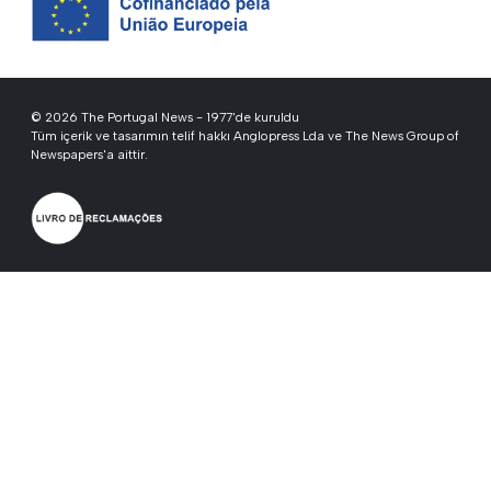
© 2026 The Portugal News - 1977'de kuruldu
Tüm içerik ve tasarımın telif hakkı Anglopress Lda ve The News Group of
Newspapers'a aittir.