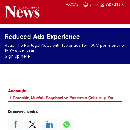
PODCAST
EN
AD-LITE
Reduced Ads Experience
Read The Portugal News with fewer ads for 1.99€ per month or
19.99€ per year.
Sign up here
Anasayfa
Portekiz, Mutfak Seyahati ve Yatırımın Çakıştığı Yer
Bu makaleyi paylaş: