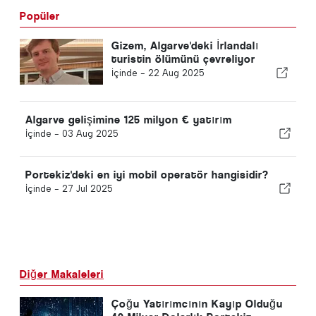
Popüler
Gizem, Algarve'deki İrlandalı
turistin ölümünü çevreliyor
İçinde -
22 Aug 2025
Algarve gelişimine 125 milyon € yatırım
İçinde -
03 Aug 2025
Portekiz'deki en iyi mobil operatör hangisidir?
İçinde -
27 Jul 2025
Diğer Makaleleri
Çoğu Yatırımcının Kayıp Olduğu