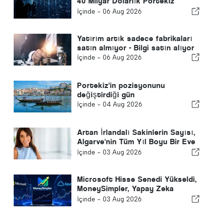
40 Milyar Dolarlık Portekiz
Hikayesi
İçinde -
06 Aug 2026
Yatırım artık sadece fabrikaları
satın almıyor - Bilgi satın alıyor
İçinde -
06 Aug 2026
Portekiz'in pozisyonunu
değiştirdiği gün
İçinde -
04 Aug 2026
Artan İrlandalı Sakinlerin Sayısı,
Algarve'nin Tüm Yıl Boyu Bir Eve
Dönüşümünü Vurguluyor
İçinde -
03 Aug 2026
Microsoft Hisse Senedi Yükseldi,
MoneySimpler, Yapay Zeka
Otomatik Ticaret ile
İçinde -
03 Aug 2026
Yatırımcıların Pasif Gelir
Oluşturmasına Yardımcı Oluyor