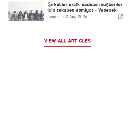
Şirketler artık sadece müşteriler
için rekabet etmiyor - Yetenek
için rekabet ediyorlar
İçinde -
02 Aug 2026
VIEW ALL ARTICLES