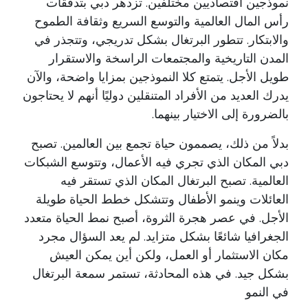
نموذجين اقتصاديين مختلفين. تزدهر دبي بتدفقات
رأس المال العالمية والتوسع السريع وثقافة الطموح
والابتكار. تتطور البرتغال بشكل تدريجي، وتتجذر في
المدن التاريخية والمجتمعات الراسخة والاستقرار
طويل الأجل. يتمتع كلا النموذجين بمزايا واضحة، والآن
يدرك العديد من الأفراد المتنقلين دوليًا أنهم لا يحتاجون
بالضرورة إلى الاختيار بينهما.
بدلاً من ذلك، يصممون حياة تجمع بين العالمين. تصبح
دبي المكان الذي تجري فيه الأعمال، وتتوسع الشبكات
العالمية. تصبح البرتغال المكان الذي تستقر فيه
العائلات وينمو الأطفال وتتشكل خطط الحياة طويلة
الأجل. في عصر هجرة الثروة، أصبح نمط الحياة متعدد
الجغرافيا شائعًا بشكل متزايد. لم يعد السؤال مجرد
مكان الاستثمار أو العمل، ولكن أين يمكن العيش
بشكل جيد. في هذه المحادثة، تستمر سمعة البرتغال
في النمو