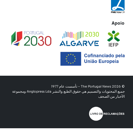
Apoio
© 2026 The Portugal News - تأسست عام 1977
جميع المحتويات والتصميم هي حقوق الطبع والنشر Anglopress Lda ومجموعة
الأخبار من الصحف