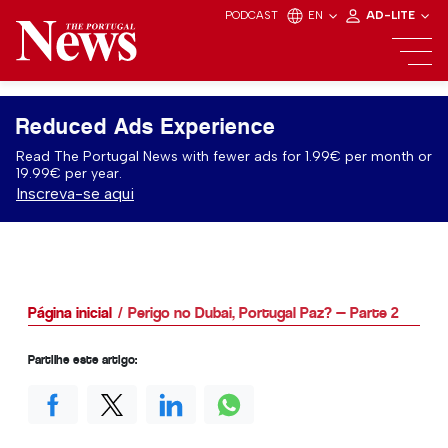
PODCAST
EN
AD-LITE
Reduced Ads Experience
Read The Portugal News with fewer ads for 1.99€ per month or
19.99€ per year.
Inscreva-se aqui
Página inicial
Perigo no Dubai, Portugal Paz? — Parte 2
Partilhe este artigo: