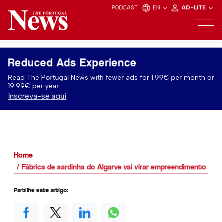
PODCAST
EN
AD-LITE
Reduced Ads Experience
Read The Portugal News with fewer ads for 1.99€ per month or
19.99€ per year.
Inscreva-se aqui
Home
Fábrica de sardinha do Algarve vai virar empreendimento resi
Partilhe este artigo: