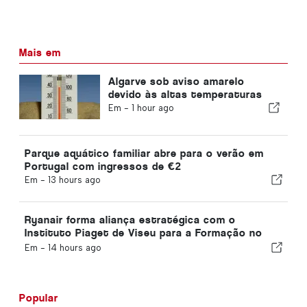
Mais em
Algarve sob aviso amarelo
devido às altas temperaturas
Em -
1 hour ago
Parque aquático familiar abre para o verão em
Portugal com ingressos de €2
Em -
13 hours ago
Ryanair forma aliança estratégica com o
Instituto Piaget de Viseu para a Formação no
Setor da Aviação em Portugal
Em -
14 hours ago
Popular