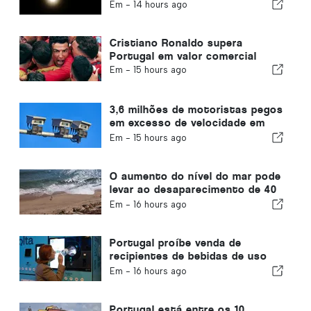
acabaram
Em -
14 hours ago
Cristiano Ronaldo supera
Portugal em valor comercial
Em -
15 hours ago
3,6 milhões de motoristas pegos
em excesso de velocidade em
Portugal em 10 anos
Em -
15 hours ago
O aumento do nível do mar pode
levar ao desaparecimento de 40
por cento das praias de
Em -
16 hours ago
Portugal
Portugal proíbe venda de
recipientes de bebidas de uso
único sem Volta
Em -
16 hours ago
Portugal está entre os 10