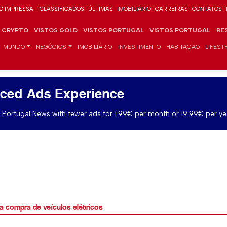
O IMPRESSA
CLASSIFICADOS
ÚLTIMAS
IMOBILIÁRIO
CARREIRAS
CONTATOS
CRYPTO
VISTOS GOLD
VISTOS PORTUGAL
VISTOS PORTUGAL
RE
MUNDO
NEGÓCIOS
IMOBILIÁRIO
INVESTIMENTO
HABITAÇÃO
LIFEST
ced Ads Experience
Portugal News with fewer ads for 1.99€ per month or 19.99€ per ye
a compra de veículos elétricos