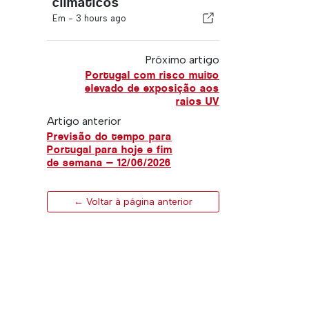
climáticos
Em -
3 hours ago
Próximo artigo
Portugal com risco muito
elevado de exposição aos
raios UV
Artigo anterior
Previsão do tempo para
Portugal para hoje e fim
de semana — 12/06/2026
← Voltar à página anterior