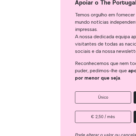
Apoiar o The Portuga
Temos orgulho em fornecer 
mundo notícias independent
impressas.
A nossa dedicada equipa ap
visitantes de todas as naci
sociais e da nossa newslett
Reconhecemos que nem tod
puder, pedimos-lhe que
apo
por menor que seja
.
Único
€ 2,50 / mês
Pode alterar o valor ou cancel