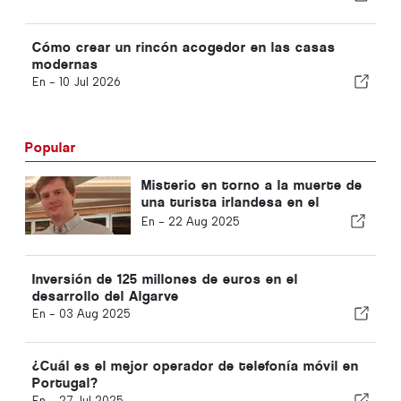
Cómo crear un rincón acogedor en las casas
modernas
En -
10 Jul 2026
Popular
Misterio en torno a la muerte de
una turista irlandesa en el
Algarve
En -
22 Aug 2025
Inversión de 125 millones de euros en el
desarrollo del Algarve
En -
03 Aug 2025
¿Cuál es el mejor operador de telefonía móvil en
Portugal?
En -
27 Jul 2025