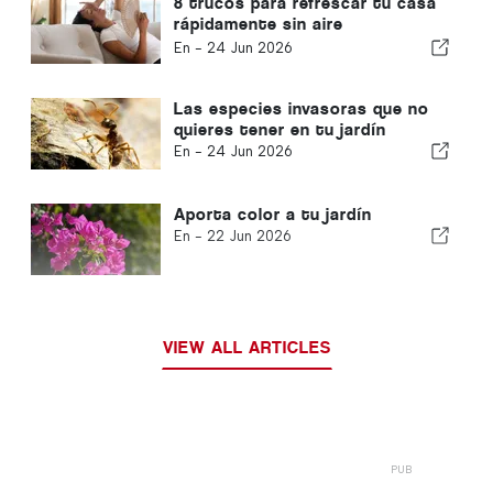
8 trucos para refrescar tu casa
rápidamente sin aire
acondicionado
En -
24 Jun 2026
Las especies invasoras que no
quieres tener en tu jardín
En -
24 Jun 2026
Aporta color a tu jardín
En -
22 Jun 2026
VIEW ALL ARTICLES