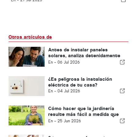
Otros artículos de
Antes de instalar paneles
solares, analiza detenidamente
tu factura de la luz
En -
06 Jul 2026
¿Es peligrosa la instalación
eléctrica de tu casa?
En -
04 Jul 2026
Cómo hacer que la jardinería
resulte más fácil a medida que
te vas haciendo mayor
En -
25 Jun 2026