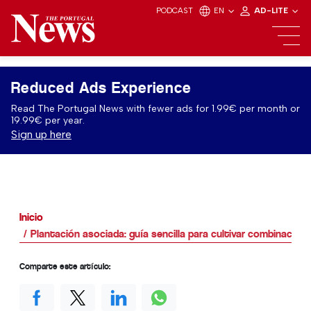
PODCAST
EN
AD-LITE
Reduced Ads Experience
Read The Portugal News with fewer ads for 1.99€ per month or
19.99€ per year.
Sign up here
Inicio
Plantación asociada: guía sencilla para cultivar combinacione
Comparte este artículo: