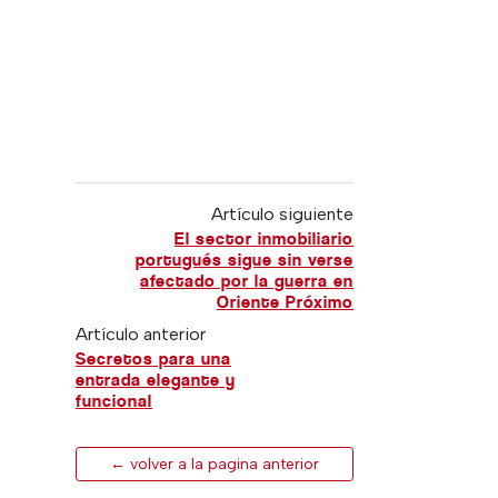
Artículo siguiente
El sector inmobiliario
portugués sigue sin verse
afectado por la guerra en
Oriente Próximo
Artículo anterior
Secretos para una
entrada elegante y
funcional
← volver a la pagina anterior