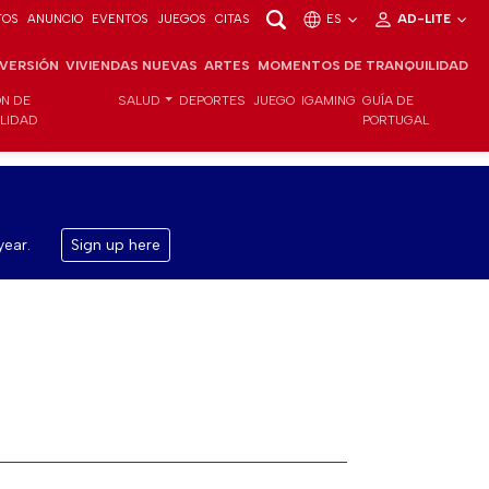
TOS
ANUNCIO
EVENTOS
JUEGOS
CITAS
ES
AD-LITE
NVERSIÓN
VIVIENDAS NUEVAS
ARTES
MOMENTOS DE TRANQUILIDAD
ÓN DE
SALUD
DEPORTES
JUEGO
IGAMING
GUÍA DE
ILIDAD
PORTUGAL
year.
Sign up here