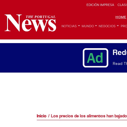
EDICIÓN IMPRESA
CLAS
HOME
NOTICIAS
MUNDO
NEGOCIOS
PRO
Red
Read Th
Inicio
Los precios de los alimentos han bajado