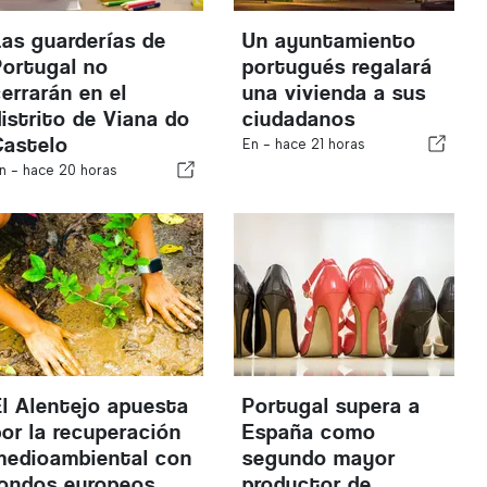
Las guarderías de
Un ayuntamiento
Portugal no
portugués regalará
cerrarán en el
una vivienda a sus
distrito de Viana do
ciudadanos
Castelo
En -
hace 21 horas
n -
hace 20 horas
El Alentejo apuesta
Portugal supera a
por la recuperación
España como
medioambiental con
segundo mayor
fondos europeos
productor de