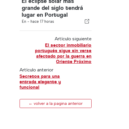
El eclipse solar más
grande del siglo tendrá
lugar en Portugal
En -
hace 17 horas
Artículo siguiente
El sector inmobiliario
portugués sigue sin verse
afectado por la guerra en
Oriente Próximo
Artículo anterior
Secretos para una
entrada elegante y
funcional
← volver a la pagina anterior