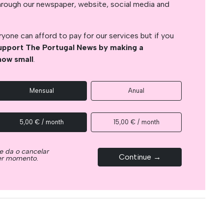
s through our newspaper, website, social media and
yone can afford to pay for our services but if you
upport The Portugal News by making a
how small
.
Mensual
Anual
5,00 € / month
15,00 € / month
e da o cancelar
Continue →
ier momento.