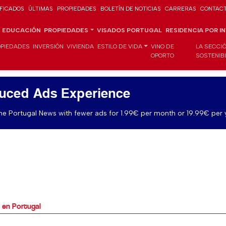
IFICADOS
ÚLTIMAS
PROPIEDADES
BOLETÍN DE NOTICIAS
CARRERAS
CONTAC
EDUCACIÓN
PROPIEDADES
VISADOS PORTUGAL
RESIDENCIA POR I
PIEDADES
INVERSIÓN
VIVIENDA
ESTILO DE VIDA
VINO DE
LA SECCI
OPORTO
SOSTENIB
uced Ads Experience
e Portugal News with fewer ads for 1.99€ per month or 19.99€ per 
 en Portugal