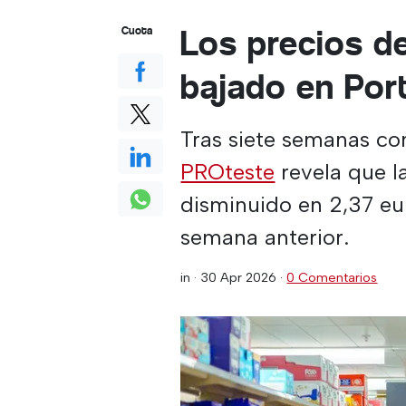
Los precios d
Cuota
bajado en Por
Tras siete semanas co
PROteste
revela que l
disminuido en 2,37 eur
semana anterior.
in ·
30 Apr 2026
·
0 Comentarios