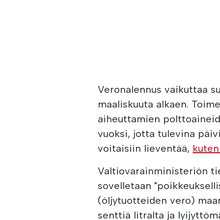
Veronalennus vaikuttaa su
maaliskuuta alkaen. Toime
aiheuttamien polttoainei
vuoksi, jotta tulevina päi
voitaisiin lieventää,
kuten
Valtiovarainministeriön t
sovelletaan "poikkeukselli
(öljytuotteiden vero) maan
senttiä litralta ja lyijyttöm