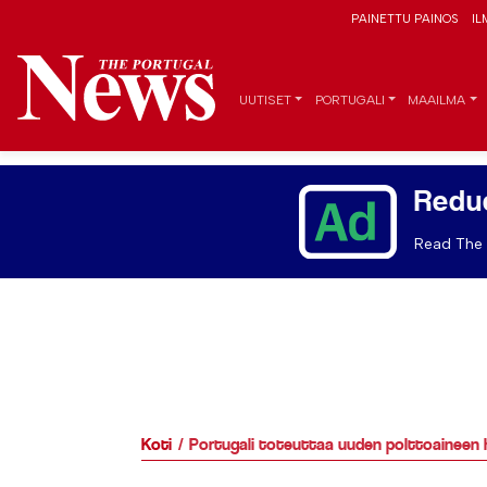
PAINETTU PAINOS
IL
UUTISET
PORTUGALI
MAAILMA
Redu
Read The 
Koti
Portugali toteuttaa uuden polttoaineen