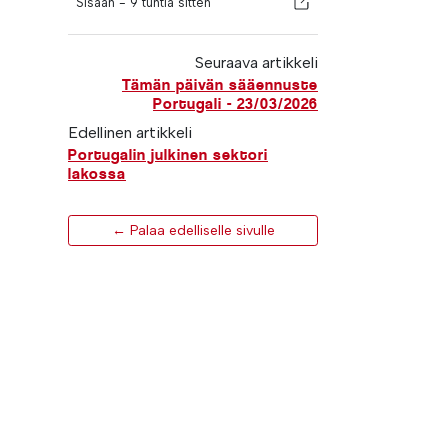
Sisään -
9 tuntia sitten
Seuraava artikkeli
Tämän päivän sääennuste
Portugali - 23/03/2026
Edellinen artikkeli
Portugalin julkinen sektori
lakossa
← Palaa edelliselle sivulle