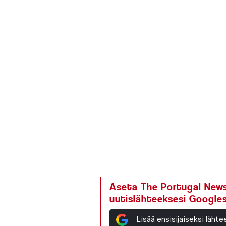
Aseta The Portugal News 
uutislähteeksesi Google
Lisää ensisijaiseksi läh