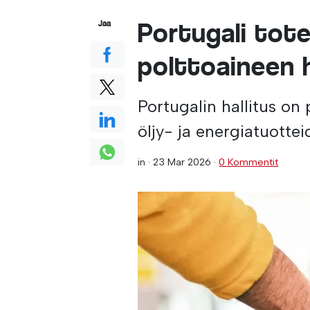
Portugali tot
Jaa
polttoaineen 
Portugalin hallitus on
öljy- ja energiatuotte
in ·
23 Mar 2026
·
0 Kommentit