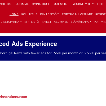
MOITUKSET
UUSIMMAT
OMINAISUUDET
UUTISKIRJE
TYÖURAT
YHTEYSTIEDOT
HOME
KOULUTUS
KIINTEISTÖ
PORTUGALI VIISUMIT
RESID
LIIKETOIMINTA
KIINTEISTÖ
INVEST
ASUMINEN
ELÄMÄNTAPA
PORTVIIN
ced Ads Experience
Portugal News with fewer ads for 1.99€ per month or 19.99€ per yea
 hinnanalennuksen