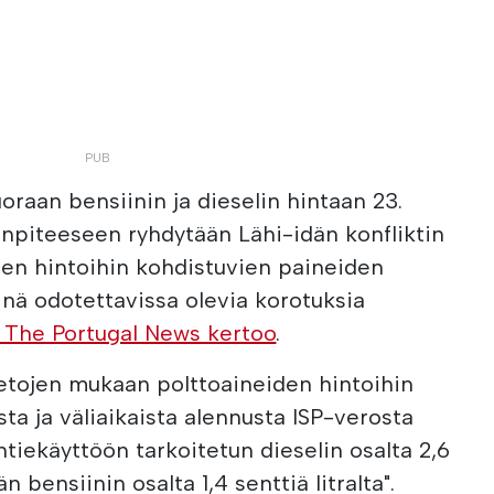
oraan bensiinin ja dieselin hintaan 23.
npiteeseen ryhdytään Lähi-idän konfliktin
den hintoihin kohdistuvien paineiden
vinä odotettavissa olevia korotuksia
 The Portugal News kertoo
.
ietojen mukaan polttoaineiden hintoihin
sta ja väliaikaista alennusta ISP-verosta
tiekäyttöön tarkoitetun dieselin osalta 2,6
än bensiinin osalta 1,4 senttiä litralta".