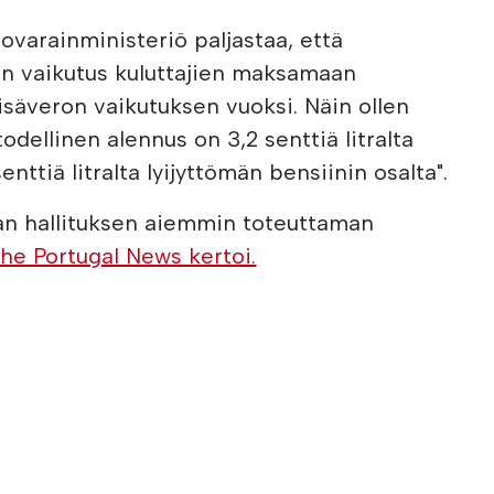
ovarainministeriö paljastaa, että
en vaikutus kuluttajien maksamaan
isäveron vaikutuksen vuoksi. Näin ollen
dellinen alennus on 3,2 senttiä litralta
enttiä litralta lyijyttömän bensiinin osalta".
aan hallituksen aiemmin toteuttaman
The Portugal News kertoi.