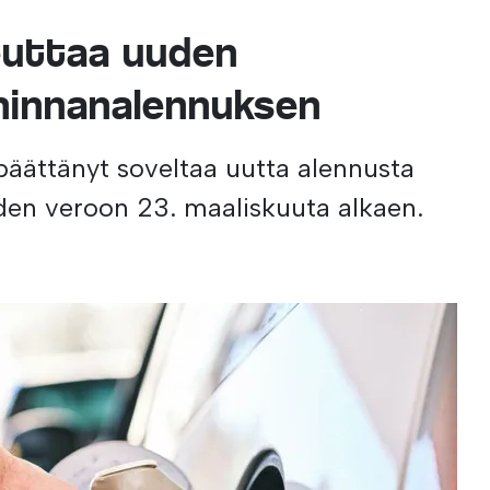
euttaa uuden
hinnanalennuksen
 päättänyt soveltaa uutta alennusta
iden veroon 23. maaliskuuta alkaen.