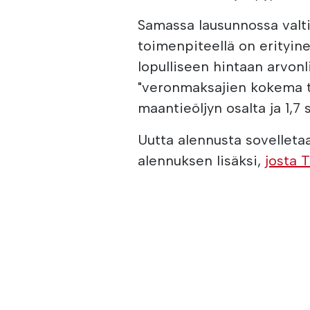
Samassa lausunnossa valti
toimenpiteellä on erityin
lopulliseen hintaan arvonl
"veronmaksajien kokema to
maantieöljyn osalta ja 1,7 s
Uutta alennusta sovellet
alennuksen lisäksi,
josta 