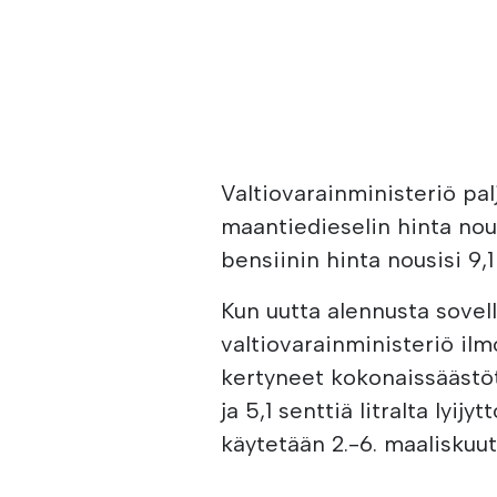
Valtiovarainministeriö palj
maantiedieselin hinta nousi
bensiinin hinta nousisi 9,1 
Kun uutta alennusta sovell
valtiovarainministeriö ilmo
kertyneet kokonaissäästöt 
ja 5,1 senttiä litralta lyi
käytetään 2.-6. maaliskuut