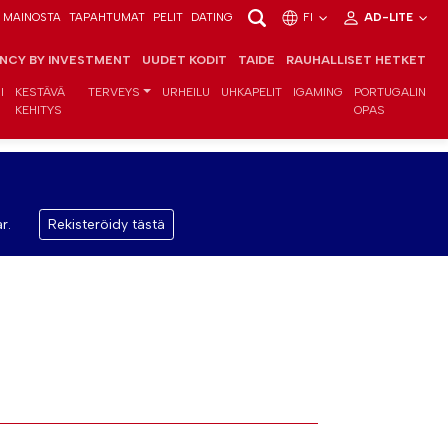
MAINOSTA
TAPAHTUMAT
PELIT
DATING
FI
AD-LITE
ENCY BY INVESTMENT
UUDET KODIT
TAIDE
RAUHALLISET HETKET
I
KESTÄVÄ
TERVEYS
URHEILU
UHKAPELIT
IGAMING
PORTUGALIN
KEHITYS
OPAS
r.
Rekisteröidy tästä