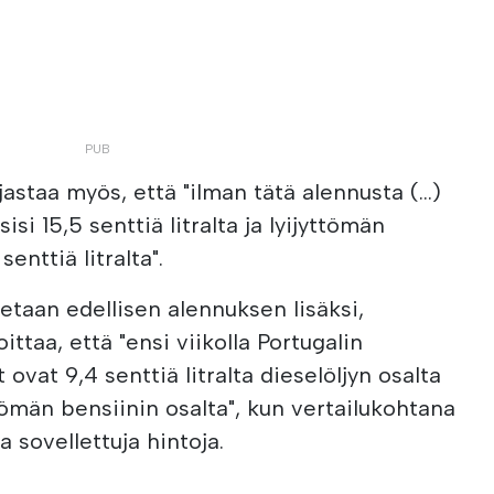
astaa myös, että "ilman tätä alennusta (...)
si 15,5 senttiä litralta ja lyijyttömän
senttiä litralta".
etaan edellisen alennuksen lisäksi,
ittaa, että "ensi viikolla Portugalin
ovat 9,4 senttiä litralta dieselöljyn osalta
jyttömän bensiinin osalta", kun vertailukohtana
a sovellettuja hintoja.