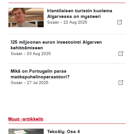
Irlantilaisen turistin kuolema
Algarvessa on mysteeri
Sisään -
22 Aug 2025
125 miljoonan euron investointi Algarven
kehittämiseen
Sisään -
03 Aug 2025
Mikä on Portugalin paras
matkapuhelinoperaattori?
Sisään -
27 Jul 2025
Muut -artikkelit
Tekoäly: Osa 4