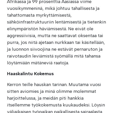
Afrikassa ja 99 prosenttia Aasiassa viime
vuosikymmeninä, mikä johtuu tahallisesta ja
tahattomasta myrkyttämisestä,
sähköinfrastruktuuriin lentämisestä ja tietenkin
elinympäristön häviämisestä. Ne eivät ole
aggressiivisia, mutta ne saattavat oksentaa tai
purra, jos niitä ajetaan nurkkaan tai käsitellään,
ja luonnon siivoojina ne estävät pernaruton ja
raivotaudin leviämistä syömällä mitä tahansa
löytämiään mätäneviä raatoja.
Haaskalintu Kokemus
Kerron teille hauskan tarinan. Muutama vuosi
sitten aviomies ja minä olimme molemmat
harjoittelussa, ja meidän piti hankkia
itsellemme työkokemusta kuukaudeksi. Löysin
väliaikaisen työpaikan paikallisesta sairaalasta