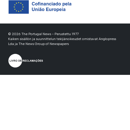
© 2026 The Portugal News - Perustettu 1977
Kaiken sisällön ja suunnittelun tekijänoikeudet omistavat Anglopress
Lda ja The News Group of Newspapers