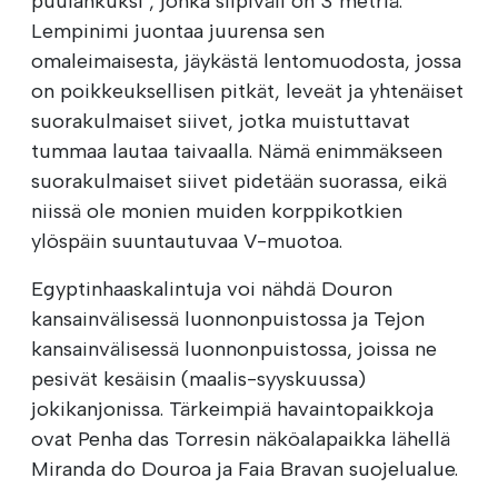
puulankuksi", jonka siipiväli on 3 metriä.
Lempinimi juontaa juurensa sen
omaleimaisesta, jäykästä lentomuodosta, jossa
on poikkeuksellisen pitkät, leveät ja yhtenäiset
suorakulmaiset siivet, jotka muistuttavat
tummaa lautaa taivaalla. Nämä enimmäkseen
suorakulmaiset siivet pidetään suorassa, eikä
niissä ole monien muiden korppikotkien
ylöspäin suuntautuvaa V-muotoa.
Egyptinhaaskalintuja voi nähdä Douron
kansainvälisessä luonnonpuistossa ja Tejon
kansainvälisessä luonnonpuistossa, joissa ne
pesivät kesäisin (maalis-syyskuussa)
jokikanjonissa. Tärkeimpiä havaintopaikkoja
ovat Penha das Torresin näköalapaikka lähellä
Miranda do Douroa ja Faia Bravan suojelualue.