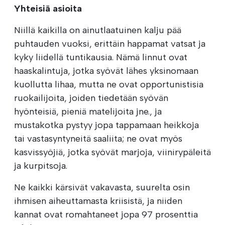
Yhteisiä asioita
Niillä kaikilla on ainutlaatuinen kalju pää
puhtauden vuoksi, erittäin happamat vatsat ja
kyky liidellä tuntikausia. Nämä linnut ovat
haaskalintuja, jotka syövät lähes yksinomaan
kuollutta lihaa, mutta ne ovat opportunistisia
ruokailijoita, joiden tiedetään syövän
hyönteisiä, pieniä matelijoita jne., ja
mustakotka pystyy jopa tappamaan heikkoja
tai vastasyntyneitä saaliita; ne ovat myös
kasvissyöjiä, jotka syövät marjoja, viinirypäleitä
ja kurpitsoja.
Ne kaikki kärsivät vakavasta, suurelta osin
ihmisen aiheuttamasta kriisistä, ja niiden
kannat ovat romahtaneet jopa 97 prosenttia