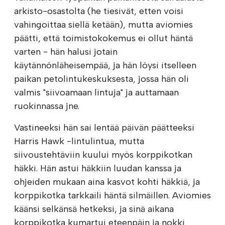
arkisto-osastolta (he tiesivät, etten voisi
vahingoittaa siellä ketään), mutta aviomies
päätti, että toimistokokemus ei ollut häntä
varten - hän halusi jotain
käytännönläheisempää, ja hän löysi itselleen
paikan petolintukeskuksesta, jossa hän oli
valmis "siivoamaan lintuja" ja auttamaan
ruokinnassa jne.
Vastineeksi hän sai lentää päivän päätteeksi
Harris Hawk -lintulintua, mutta
siivoustehtäviin kuului myös korppikotkan
häkki. Hän astui häkkiin luudan kanssa ja
ohjeiden mukaan aina kasvot kohti häkkiä, ja
korppikotka tarkkaili häntä silmäillen. Aviomies
käänsi selkänsä hetkeksi, ja sinä aikana
korppikotka kumartui eteenpäin ja nokki