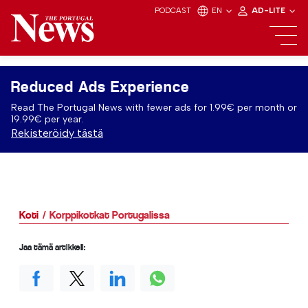
PODCAST
EN
AD-LITE
Reduced Ads Experience
Read The Portugal News with fewer ads for 1.99€ per month or
19.99€ per year.
Rekisteröidy tästä
Koti
Korppikotkat Portugalissa
Jaa tämä artikkeli: