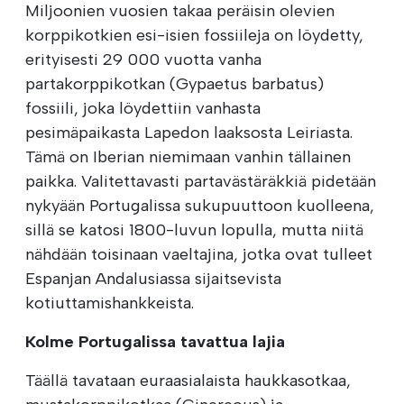
Miljoonien vuosien takaa peräisin olevien
korppikotkien esi-isien fossiileja on löydetty,
erityisesti 29 000 vuotta vanha
partakorppikotkan (Gypaetus barbatus)
fossiili, joka löydettiin vanhasta
pesimäpaikasta Lapedon laaksosta Leiriasta.
Tämä on Iberian niemimaan vanhin tällainen
paikka. Valitettavasti partavästäräkkiä pidetään
nykyään Portugalissa sukupuuttoon kuolleena,
sillä se katosi 1800-luvun lopulla, mutta niitä
nähdään toisinaan vaeltajina, jotka ovat tulleet
Espanjan Andalusiassa sijaitsevista
kotiuttamishankkeista.
Kolme Portugalissa tavattua lajia
Täällä tavataan euraasialaista haukkasotkaa,