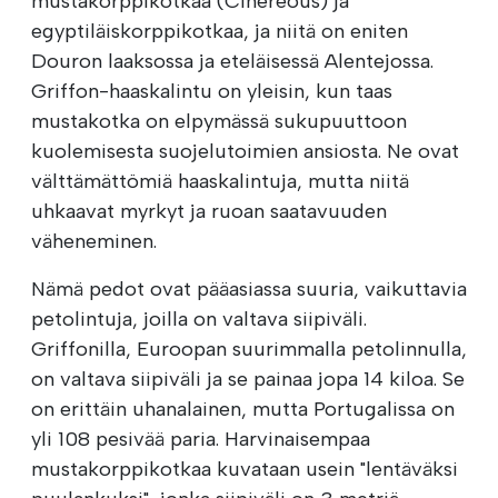
mustakorppikotkaa (Cinereous) ja
egyptiläiskorppikotkaa, ja niitä on eniten
Douron laaksossa ja eteläisessä Alentejossa.
Griffon-haaskalintu on yleisin, kun taas
mustakotka on elpymässä sukupuuttoon
kuolemisesta suojelutoimien ansiosta. Ne ovat
välttämättömiä haaskalintuja, mutta niitä
uhkaavat myrkyt ja ruoan saatavuuden
väheneminen.
Nämä pedot ovat pääasiassa suuria, vaikuttavia
petolintuja, joilla on valtava siipiväli.
Griffonilla, Euroopan suurimmalla petolinnulla,
on valtava siipiväli ja se painaa jopa 14 kiloa. Se
on erittäin uhanalainen, mutta Portugalissa on
yli 108 pesivää paria. Harvinaisempaa
mustakorppikotkaa kuvataan usein "lentäväksi