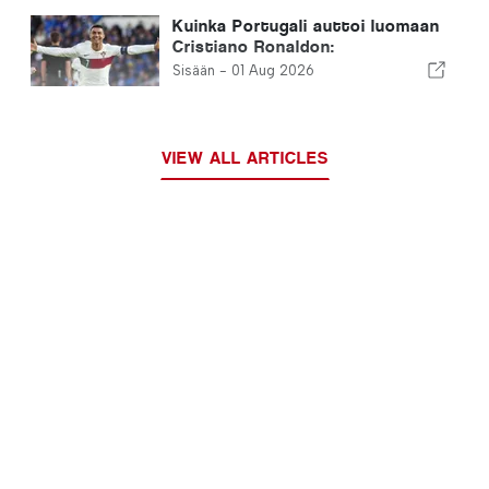
Kuinka Portugali auttoi luomaan
Cristiano Ronaldon:
jalkapallolegendan synty
Sisään -
01 Aug 2026
VIEW ALL ARTICLES