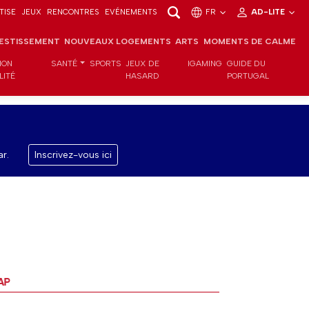
TISE
JEUX
RENCONTRES
EVÉNEMENTS
FR
AD-LITE
VESTISSEMENT
NOUVEAUX LOGEMENTS
ARTS
MOMENTS DE CALME
ION
SANTÉ
SPORTS
JEUX DE
IGAMING
GUIDE DU
LITÉ
HASARD
PORTUGAL
r.
Inscrivez-vous ici
TAP