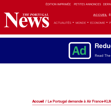
ÉDITION IMPRIMÉE
PETITES ANNONCES
DERN
ACCUEIL
É
ACTUALITÉS
MONDE
ECONOMIE
Redu
Read The 
Accueil
Le Portugal demande à Air France-KLM 