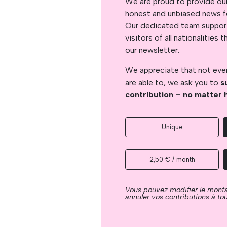
We are proud to provide ou
honest and unbiased news for
Our dedicated team support
visitors of all nationalitie
our newsletter.
We appreciate that not ever
are able to, we ask you to
s
contribution – no matter 
Unique
2,50 € / month
Vous pouvez modifier le mont
annuler vos contributions à t