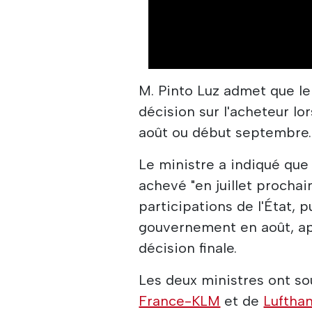
00:00
/
00:51
M. Pinto Luz admet que l
décision sur l'acheteur lo
août ou début septembre.
Le ministre a indiqué que
achevé "en juillet prochai
participations de l'État, 
gouvernement en août, ap
décision finale.
Les deux ministres ont sou
France-KLM
et de
Luftha