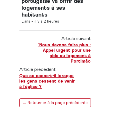
portugaise va offrir des
logements à ses
habitants
Dans -
il y a 2 heures
Article suivant
"Nous devons faire plus :
Appel urgent pour une
aide au logement à
Portimão
Article précédent
Que se passe-t-il lorsque
les gens cessent de venir
à l'église ?
← Retourner à la page précédente