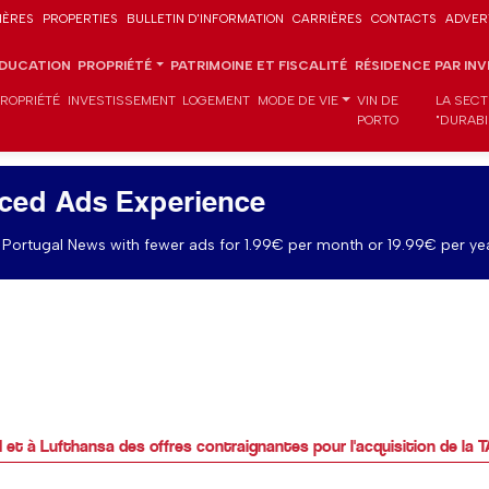
IÈRES
PROPERTIES
BULLETIN D'INFORMATION
CARRIÈRES
CONTACTS
ADVER
DUCATION
PROPRIÉTÉ
PATRIMOINE ET FISCALITÉ
RÉSIDENCE PAR IN
PROPRIÉTÉ
INVESTISSEMENT
LOGEMENT
MODE DE VIE
VIN DE
LA SECT
PORTO
"DURABI
ced Ads Experience
Portugal News with fewer ads for 1.99€ per month or 19.99€ per yea
et à Lufthansa des offres contraignantes pour l'acquisition de la 