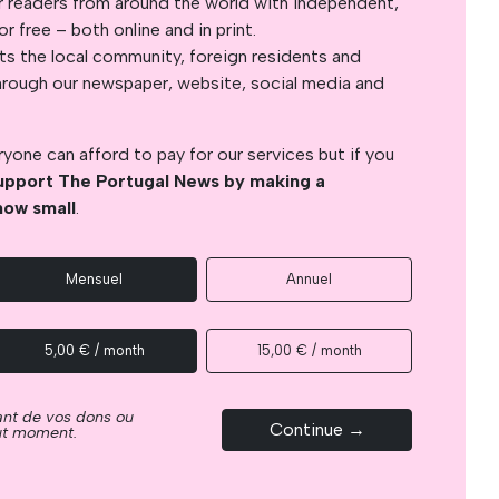
r readers from around the world with independent,
 free – both online and in print.
s the local community, foreign residents and
s through our newspaper, website, social media and
yone can afford to pay for our services but if you
upport The Portugal News by making a
how small
.
Mensuel
Annuel
5,00 € / month
15,00 € / month
ant de vos dons ou
Continue →
out moment.