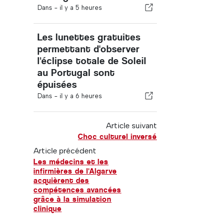
Dans -
il y a 5 heures
Les lunettes gratuites
permettant d'observer
l'éclipse totale de Soleil
au Portugal sont
épuisées
Dans -
il y a 6 heures
Article suivant
Choc culturel inversé
Article précédent
Les médecins et les
infirmières de l'Algarve
acquièrent des
compétences avancées
grâce à la simulation
clinique