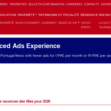
IÈRES
PROPERTIES
BULLETIN D'INFORMATION
CARRIÈRES
CONTACTS
ADVER
DUCATION
PROPRIÉTÉ
PATRIMOINE ET FISCALITÉ
RÉSIDENCE PAR IN
PROPRIÉTÉ
INVESTISSEMENT
LOGEMENT
MODE DE VIE
VIN DE
LA SECT
PORTO
"DURABI
ced Ads Experience
Portugal News with fewer ads for 1.99€ per month or 19.99€ per yea
 vacances des filles pour 2026