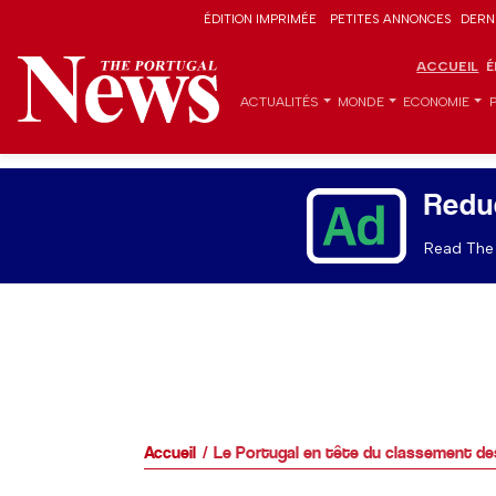
ÉDITION IMPRIMÉE
PETITES ANNONCES
DERN
ACCUEIL
É
ACTUALITÉS
MONDE
ECONOMIE
Redu
Read The 
Accueil
Le Portugal en tête du classement des