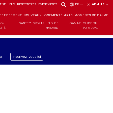
TISE
JEUX
RENCONTRES
EVÉNEMENTS
FR
AD-LITE
VESTISSEMENT
NOUVEAUX LOGEMENTS
ARTS
MOMENTS DE CALME
ION
SANTÉ
SPORTS
JEUX DE
IGAMING
GUIDE DU
LITÉ
HASARD
PORTUGAL
r.
Inscrivez-vous ici