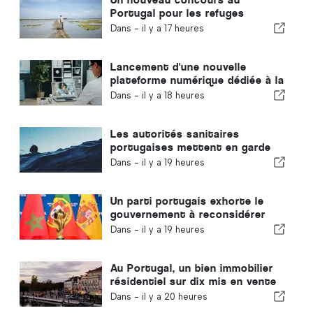
Portugal pour les refuges
climatiques
Dans -
il y a 17 heures
Lancement d'une nouvelle
plateforme numérique dédiée à la
santé au Portugal
Dans -
il y a 18 heures
Les autorités sanitaires
portugaises mettent en garde
contre les risques de noyade
Dans -
il y a 19 heures
Un parti portugais exhorte le
gouvernement à reconsidérer
l'organisation de la Coupe du
Dans -
il y a 19 heures
monde 2030 par le Maroc en
raison de la crise de Ceuta
Au Portugal, un bien immobilier
résidentiel sur dix mis en vente
se vend en moins d'une semaine
Dans -
il y a 20 heures