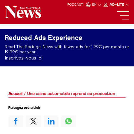
PODCAST
EN
AD-LITE
Reduced Ads Experience
Read The Portugal News with fewer ads for 1.99€ per month or
19.99€ per year.
Inscrivez-vous ici
Accueil
Une usine automobile reprend sa production
Partagez cet article