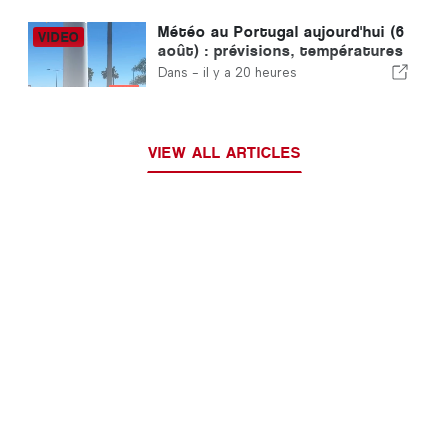
Météo au Portugal aujourd'hui (6
août) : prévisions, températures
et à quoi s'attendre
Dans -
il y a 20 heures
VIEW ALL ARTICLES