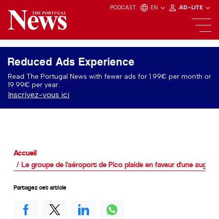
PODCAST
EN
AD-LITE
Reduced Ads Experience
Read The Portugal News with fewer ads for 1.99€ per month or
19.99€ per year.
Inscrivez-vous ici
Accueil
Le groupe de l'aéroport de Pico plaide en faveur d'une augm
Partagez cet article