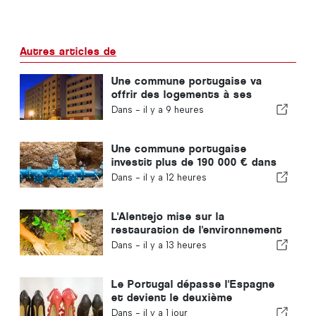
Autres articles de
Une commune portugaise va
offrir des logements à ses
habitants
Dans -
il y a 9 heures
Une commune portugaise
investit plus de 190 000 € dans
l'approvisionnement en eau
Dans -
il y a 12 heures
L'Alentejo mise sur la
restauration de l'environnement
grâce aux fonds européens
Dans -
il y a 13 heures
Le Portugal dépasse l'Espagne
et devient le deuxième
producteur européen de
Dans -
il y a 1 jour