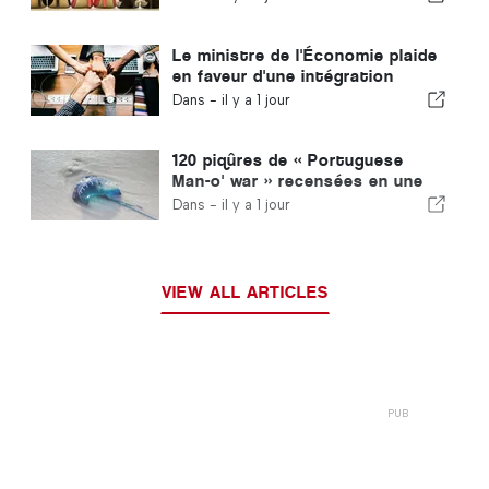
chaussures
Le ministre de l'Économie plaide
en faveur d'une intégration
encadrée et garantit une
Dans -
il y a 1 jour
procédure accélérée pour les
immigrés
120 piqûres de « Portuguese
Man-o' war » recensées en une
seule journée
Dans -
il y a 1 jour
VIEW ALL ARTICLES