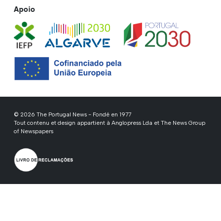
Apoio
© 2026 The Portugal News - Fondé en 1977
Tout contenu et design appartient à Anglopress Lda et The News Group
of Newspapers