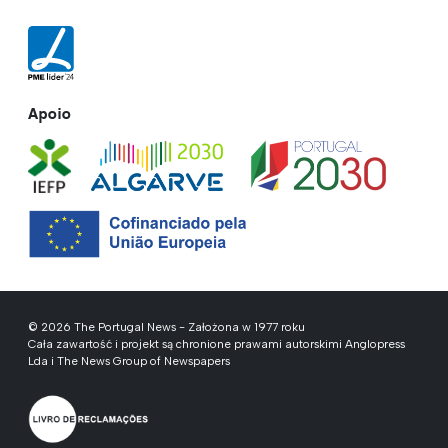
Apoio
© 2026 The Portugal News - Założona w 1977 roku
Cała zawartość i projekt są chronione prawami autorskimi Anglopress
Lda i The News Group of Newspapers