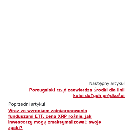
Następny artykuł
Portugalski rząd zatwierdza środki dla linii
kolei dużych prędkości
Poprzedni artykuł
Wraz ze wzrostem zainteresowania
funduszami ETF, cena XRP rośnie: jak
inwestorzy mogą zmaksymalizować swoje
zyski?