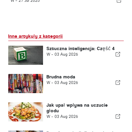
W -
27 Jul 2025
Inne artykuły z kategorii
Sztuczna inteligencja: Część 4
W -
03 Aug 2026
Brudna moda
W -
03 Aug 2026
Jak upał wpływa na uczucie
głodu
W -
03 Aug 2026