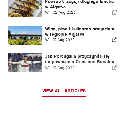
Powrót tradycji długiego lunchu
w Algarve
W -
02 Aug 2026
Wina, piwa i kulinarne arcydzieła
w regionie Algarve
W -
01 Aug 2026
Jak Portugalia przyczyniła się
do powstania Cristiano Ronaldo:
Jak narodziła się legenda piłki
W -
01 Aug 2026
nożnej
VIEW ALL ARTICLES