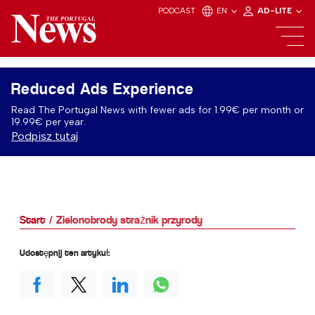
PODCAST
EN
AD-LITE
Reduced Ads Experience
Read The Portugal News with fewer ads for 1.99€ per month or
19.99€ per year.
Podpisz tutaj
Start
Zielonobrody strażnik przyrody
Udostępnij ten artykuł: