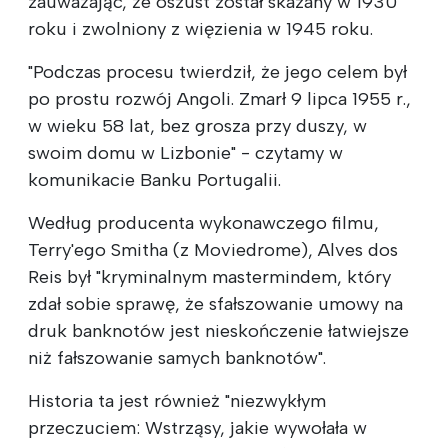
zauważając, że oszust został skazany w 1930
roku i zwolniony z więzienia w 1945 roku.
"Podczas procesu twierdził, że jego celem był
po prostu rozwój Angoli. Zmarł 9 lipca 1955 r.,
w wieku 58 lat, bez grosza przy duszy, w
swoim domu w Lizbonie" - czytamy w
komunikacie Banku Portugalii.
Według producenta wykonawczego filmu,
Terry'ego Smitha (z Moviedrome), Alves dos
Reis był "kryminalnym mastermindem, który
zdał sobie sprawę, że sfałszowanie umowy na
druk banknotów jest nieskończenie łatwiejsze
niż fałszowanie samych banknotów".
Historia ta jest również "niezwykłym
przeczuciem: Wstrząsy, jakie wywołała w