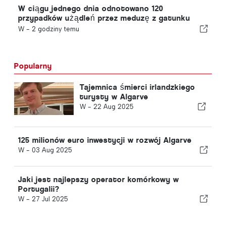
W ciągu jednego dnia odnotowano 120
przypadków użądleń przez meduzę z gatunku
„portugalska meduza”
W -
2 godziny temu
Popularny
Tajemnica śmierci irlandzkiego
turysty w Algarve
W -
22 Aug 2025
125 milionów euro inwestycji w rozwój Algarve
W -
03 Aug 2025
Jaki jest najlepszy operator komórkowy w
Portugalii?
W -
27 Jul 2025