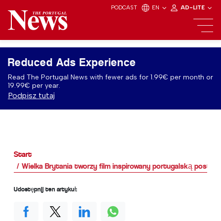
PODCAST
EN
AD-LITE
Reduced Ads Experience
Read The Portugal News with fewer ads for 1.99€ per month or
19.99€ per year.
Podpisz tutaj
Start
Wielka Brytania tworzy film inspirowany portugalską postac
Udostępnij ten artykuł: