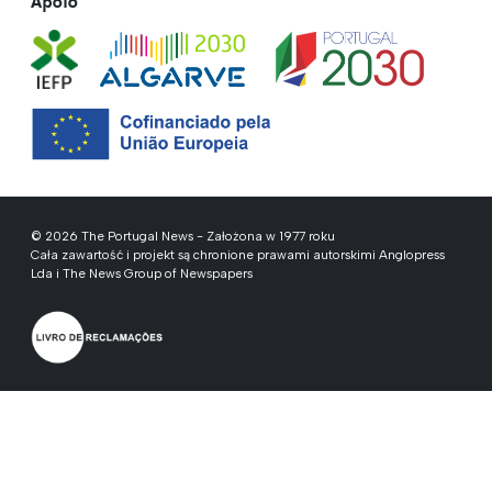
Apoio
© 2026 The Portugal News - Założona w 1977 roku
Cała zawartość i projekt są chronione prawami autorskimi Anglopress
Lda i The News Group of Newspapers