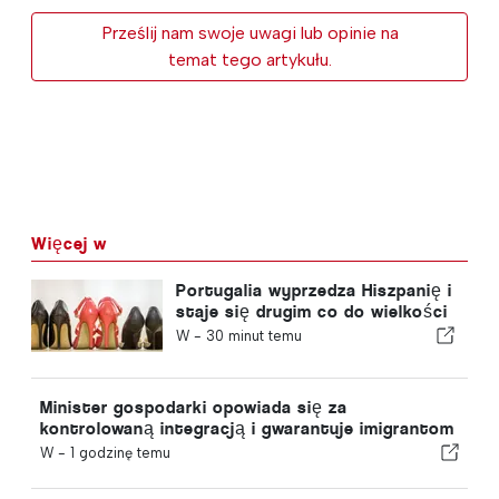
Prześlij nam swoje uwagi lub opinie na
temat tego artykułu.
Więcej w
Portugalia wyprzedza Hiszpanię i
staje się drugim co do wielkości
producentem obuwia w Europie
W -
30 minut temu
Minister gospodarki opowiada się za
kontrolowaną integracją i gwarantuje imigrantom
przyspieszoną ścieżkę procedury
W -
1 godzinę temu