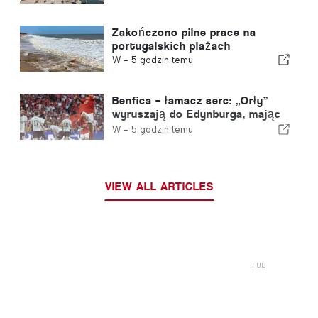
Zakończono pilne prace na
portugalskich plażach
W -
5 godzin temu
Benfica – łamacz serc: „Orły”
wyruszają do Edynburga, mając
już jedną nogą w kolejnej rundzie
W -
5 godzin temu
VIEW ALL ARTICLES