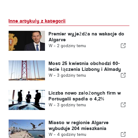
Inne artykuły z kategorii
Premier wyjeżdża na wakacje do
Algarve
W -
2 godziny temu
Most 25 kwietnia obchodzi 60-
lecie łączenia Lizbony i Almady
W -
3 godziny temu
Liczba nowo założonych firm w
Portugalii spadła o 4,2%
W -
3 godziny temu
Miasto w regionie Algarve
wybuduje 204 mieszkania
W -
4 godziny temu