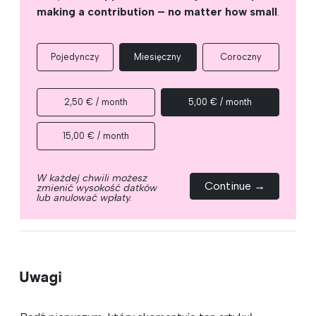
making a contribution – no matter how small
.
Pojedynczy
Miesięczny
Coroczny
2,50 € / month
5,00 € / month
15,00 € / month
W każdej chwili możesz
Continue →
zmienić wysokość datków
lub anulować wpłaty.
Uwagi