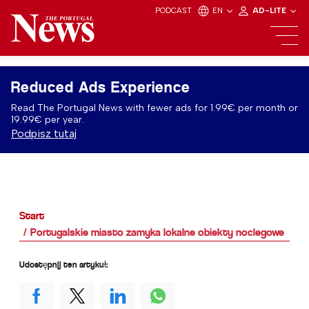
PODCAST
EN
AD-LITE
Reduced Ads Experience
Read The Portugal News with fewer ads for 1.99€ per month or
19.99€ per year.
Podpisz tutaj
Start
Portugalskie miasto zamyka lokalne obiekty noclegowe
Udostępnij ten artykuł: