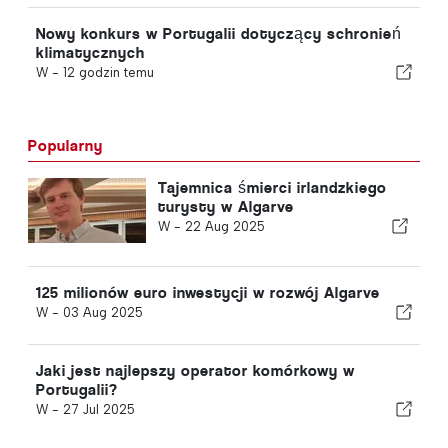
Nowy konkurs w Portugalii dotyczący schronień
klimatycznych
W -
12 godzin temu
Popularny
Tajemnica śmierci irlandzkiego
turysty w Algarve
W -
22 Aug 2025
125 milionów euro inwestycji w rozwój Algarve
W -
03 Aug 2025
Jaki jest najlepszy operator komórkowy w
Portugalii?
W -
27 Jul 2025