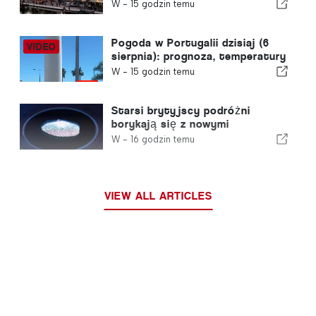
sprzedaż w Portugalii znajduje
W -
15 godzin temu
nabywcę w mniej niż tydzień
Pogoda w Portugalii dzisiaj (6
sierpnia): prognoza, temperatury
i czego można się spodziewać
W -
15 godzin temu
Starsi brytyjscy podróżni
borykają się z nowymi
kontrolami odcisków palców
W -
16 godzin temu
wprowadzonymi przez Unię
Europejską
VIEW ALL ARTICLES