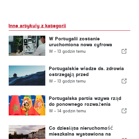
Inne artykuły z kategorii
W Portugalii zostanie
uruchomiona nowa cyfrowa
platforma opieki zdrowotnej
W -
13 godzin temu
Portugalskie władze ds. zdrowia
ostrzegają przed
niebezpieczeństwem utonięcia
W -
13 godzin temu
Portugalska partia wzywa rząd
do ponownego rozważenia
decyzji o przyznaniu Maroku
W -
14 godzin temu
prawa do organizacji Mistrzostw
Świata w Piłce Nożnej w 2030
roku w związku z kryzysem w
Co dziesiąta nieruchomość
Ceucie
mieszkalna wystawiona na