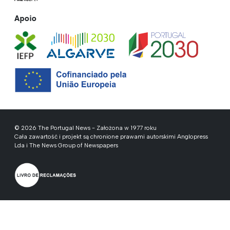
Apoio
© 2026 The Portugal News - Założona w 1977 roku
Cała zawartość i projekt są chronione prawami autorskimi Anglopress
Lda i The News Group of Newspapers