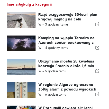
Inne artykuły z kategorii
Rząd przygotowuje 30-letni plan
krajowy mający na celu
zwiększenie odporności
W -
3 godziny temu
Portugalii na silne trzęsienia
ziemi
Kemping na wyspie Terceira na
Azorach został ewakuowany z
powodu burzy
W -
4 godziny temu
Utrzymanie mostu 25 kwietnia
kosztuje średnio około 1,6 mln
euro rocznie
W -
5 godzin temu
W regionie Algarve ogłoszono
żółty alarm z powodu wysokich
temperatur
W -
6 godzin temu
W Portugalii otwiera się letni