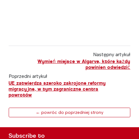
Następny artykuł
Wymień miejsce w Algarve, które każdy
powinien odwiedzić
Poprzedni artykuł
UE zatwierdza szeroko zakrojone reformy
migracyjne, w tym zagraniczne centra
powrotów
← powróc do poprzedniej strony
Subscribe to