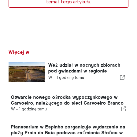
temat tego artykułu.
Więcej w
Weź udział w nocnych zbiorach
pod gwiazdami w regionie
Alentejo
W -
1 godzinę temu
Otwarcie nowego ośrodka wypoczynkowego w
Carvoeiro, należącego do sieci Carvoeiro Branco
W -
1 godzinę temu
Planetarium w Espinho zorganizuje wydarzenie na
plaży Praia da Baía podczas zaćmienia Słońca w