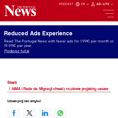
PODCAST
EN
AD-LITE
Reduced Ads Experience
Read The Portugal News with fewer ads for 1.99€ per month or
19.99€ per year.
Podpisz tutaj
Start
AIMA i Rada ds. Migracji chwalą rządowe projekty ustaw
Udostępnij ten artykuł: