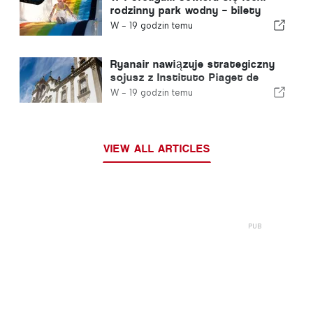
rodzinny park wodny – bilety
kosztują 2 euro
W -
19 godzin temu
Ryanair nawiązuje strategiczny
sojusz z Instituto Piaget de
Viseu w zakresie szkoleń dla
W -
19 godzin temu
sektora lotniczego w Portugalii
VIEW ALL ARTICLES