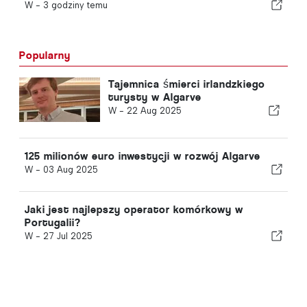
Portugalii
W -
3 godziny temu
Popularny
Tajemnica śmierci irlandzkiego
turysty w Algarve
W -
22 Aug 2025
125 milionów euro inwestycji w rozwój Algarve
W -
03 Aug 2025
Jaki jest najlepszy operator komórkowy w
Portugalii?
W -
27 Jul 2025