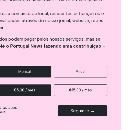
oia a comunidade local, residentes estrangeiros e
onalidades através do nosso jornal, website, redes
er.
os podem pagar pelos nossos serviços, mas se
ie o Portugal News fazendo uma contribuição –
Mensal
Anual
€5,00 / mês
€15,00 / mês
ar as suas
Seguinte →
ura.