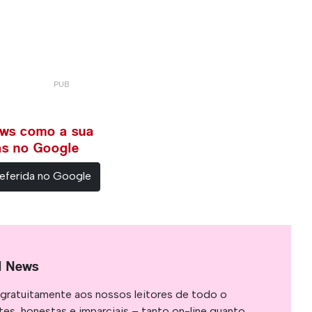
ews como a sua
ias no Google
eferida no Google
l News
gratuitamente aos nossos leitores de todo o
es, honestas e imparciais – tanto on-line quanto