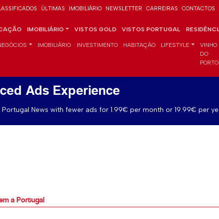
LASSIFICADOS
ÚLTIMAS
IMOBILIÁRIO
NEWSLETTER
CARREIRAS
CONTACTOS
CAÇÃO
IMOBILIÁRIO
VISTOS GOLD
VISTOS PORTUGAL
RESIDÊNC
NEGÓCIOS
IMOBILIÁRIO
INVESTIMENTO
HABITAÇÃO
LIFESTYLE
VINHO
DO
PORTO
ced Ads Experience
Portugal News with fewer ads for 1.99€ per month or 19.99€ per ye
em a Portugal