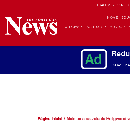
EDIÇÃO IMPRESSA
C
HOME
EDU
NOTÍCIAS
PORTUGAL
MUNDO
Redu
Read The 
Página inicial
Mais uma estrela de Hollywood v