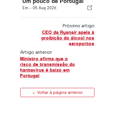
Um pouco de Portugal
Em -
05 Aug 2026
Próximo artigo
CEO da Ryanair apela à
proibição do álcool nos
aeroportos
Artigo anterior
Ministro afirma que o
risco de transmissão do
hantavírus é baixo em
Portugal
← Voltar à página anterior