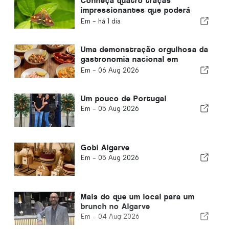
Conheça quatro traças
impressionantes que poderá
avistar no seu jardim
Em -
há 1 dia
Uma demonstração orgulhosa da
gastronomia nacional em
Albufeira
Em -
06 Aug 2026
Um pouco de Portugal
Em -
05 Aug 2026
Gobi Algarve
Em -
05 Aug 2026
Mais do que um local para um
brunch no Algarve
Em -
04 Aug 2026