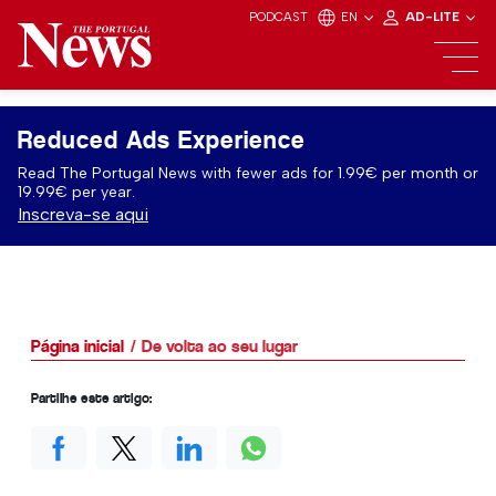
PODCAST
EN
AD-LITE
Reduced Ads Experience
Read The Portugal News with fewer ads for 1.99€ per month or
19.99€ per year.
Inscreva-se aqui
Página inicial
De volta ao seu lugar
Partilhe este artigo: