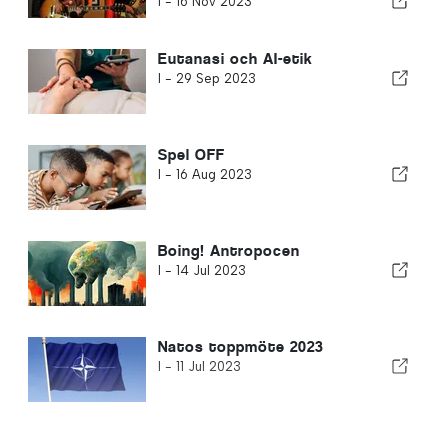
I -
16 Nov 2023
Eutanasi och AI-etik
I -
29 Sep 2023
Spel OFF
I -
16 Aug 2023
Boing! Antropocen
I -
14 Jul 2023
Natos toppmöte 2023
I -
11 Jul 2023