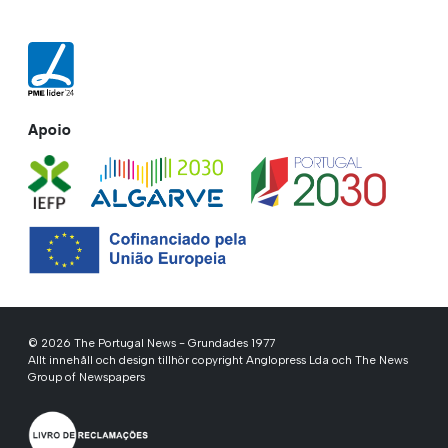
Apoio
© 2026 The Portugal News - Grundades 1977
Allt innehåll och design tillhör copyright Anglopress Lda och The News
Group of Newspapers