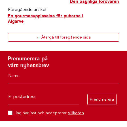
Den osynliga förövaren
Föregående artikel
En gourmetupplevelse för pubarna i
Algarve
← Återgå till föregående sida
Prenumerera på
vårt nyhetsbrev
Namn
E-postadress
Prenumerera
Jag har läst och accepterar
Villkoren