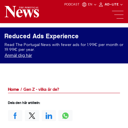
PODCAST
EN
AD-LITE
Reduced Ads Experience
Read The Portugal News with fewer ads for 1.99€ per month or
19.99€ per year.
Anmäl dig här
Home
Gen Z - vilka är de?
Dela den här artikeln: