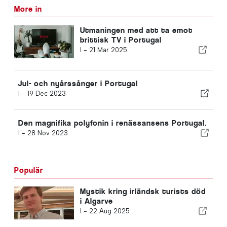
More in
Utmaningen med att ta emot
brittisk TV i Portugal
I -
21 Mar 2025
Jul- och nyårssånger i Portugal
I -
19 Dec 2023
Den magnifika polyfonin i renässansens Portugal.
I -
28 Nov 2023
Populär
Mystik kring irländsk turists död
i Algarve
I -
22 Aug 2025