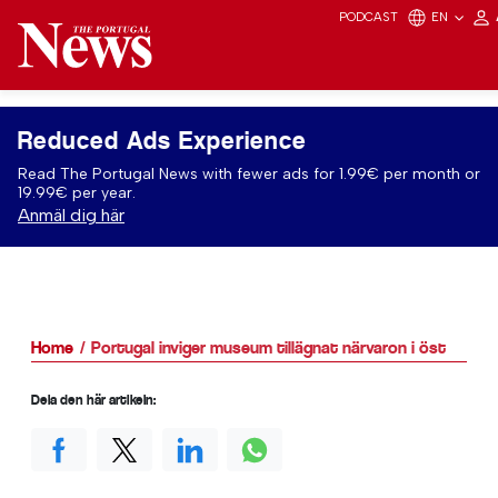
PODCAST
EN
Reduced Ads Experience
Read The Portugal News with fewer ads for 1.99€ per month or
19.99€ per year.
Anmäl dig här
Home
Portugal inviger museum tillägnat närvaron i öst
Dela den här artikeln: