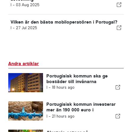
I -
03 Aug 2025
Vilken är den bästa mobiloperatören i Portugal?
I -
27 Jul 2025
Andra artiklar
Portugisisk kommun ska ge
bostäder till invånarna
I -
18 hours ago
Portugisisk kommun investerar
mer än 190 000 euro i
vattenförsörjningen
I -
21 hours ago