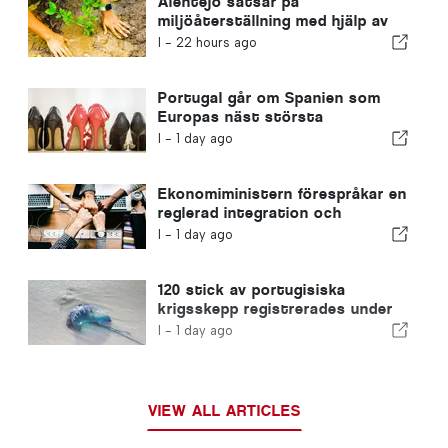
Alentejo satsar på
miljöåterställning med hjälp av
EU-medel
I -
22 hours ago
Portugal går om Spanien som
Europas näst största
skotillverkare
I -
1 day ago
Ekonomiministern förespråkar en
reglerad integration och
garanterar en snabbare väg för
I -
1 day ago
invandrare
120 stick av portugisiska
krigsskepp registrerades under
en enda dag
I -
1 day ago
VIEW ALL ARTICLES