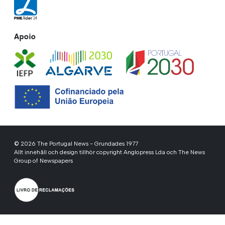
Apoio
© 2026 The Portugal News - Grundades 1977
Allt innehåll och design tillhör copyright Anglopress Lda och The News
Group of Newspapers