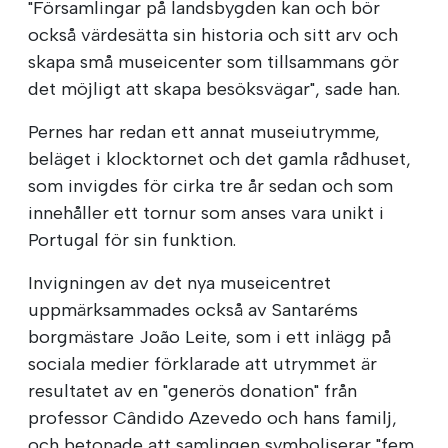
"Församlingar på landsbygden kan och bör
också värdesätta sin historia och sitt arv och
skapa små museicenter som tillsammans gör
det möjligt att skapa besöksvägar", sade han.
Pernes har redan ett annat museiutrymme,
beläget i klocktornet och det gamla rådhuset,
som invigdes för cirka tre år sedan och som
innehåller ett tornur som anses vara unikt i
Portugal för sin funktion.
Invigningen av det nya museicentret
uppmärksammades också av Santaréms
borgmästare João Leite, som i ett inlägg på
sociala medier förklarade att utrymmet är
resultatet av en "generös donation" från
professor Cândido Azevedo och hans familj,
och betonade att samlingen symboliserar "fem