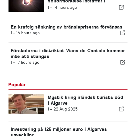
solförmörkelse inträffar i
Portugal
I -
14 hours ago
En kraftig sänkning av bränslepriserna förväntas
I -
16 hours ago
Förskolorna i distriktet Viana do Castelo kommer
inte att stängas
I -
17 hours ago
Populär
Mystik kring irländsk turists död
i Algarve
I -
22 Aug 2025
Investering på 125 miljoner euro i Algarves
utveckling