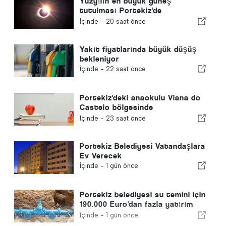
Yüzyılın en büyük güneş
tutulması Portekiz'de
gerçekleşiyor
İçinde -
20 saat önce
Yakıt fiyatlarında büyük düşüş
bekleniyor
İçinde -
22 saat önce
Portekiz'deki anaokulu Viana do
Castelo bölgesinde
kapanmayacak
İçinde -
23 saat önce
Portekiz Belediyesi Vatandaşlara
Ev Verecek
İçinde -
1 gün önce
Portekiz belediyesi su temini için
190.000 Euro'dan fazla yatırım
yapıyor
İçinde -
1 gün önce