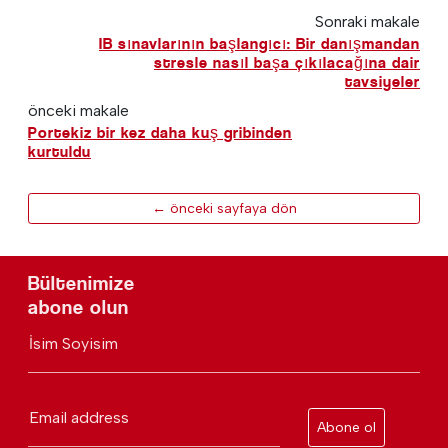
Sonraki makale
IB sınavlarının başlangıcı: Bir danışmandan
stresle nasıl başa çıkılacağına dair
tavsiyeler
önceki makale
Portekiz bir kez daha kuş gribinden
kurtuldu
← önceki sayfaya dön
Bültenimize
abone olun
İsim Soyisim
Email address
Abone ol