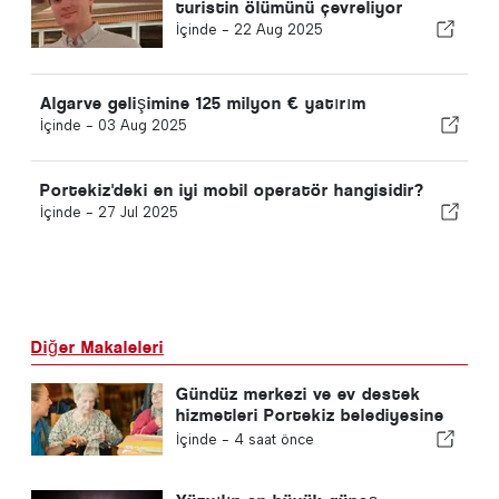
turistin ölümünü çevreliyor
İçinde -
22 Aug 2025
Algarve gelişimine 125 milyon € yatırım
İçinde -
03 Aug 2025
Portekiz'deki en iyi mobil operatör hangisidir?
İçinde -
27 Jul 2025
Diğer Makaleleri
Gündüz merkezi ve ev destek
hizmetleri Portekiz belediyesine
geri dönecek
İçinde -
4 saat önce