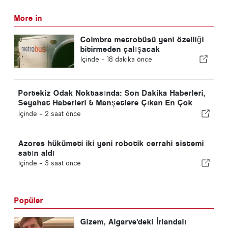
More in
Coimbra metrobüsü yeni özelliği
bitirmeden çalışacak
İçinde -
18 dakika önce
Portekiz Odak Noktasında: Son Dakika Haberleri,
Seyahat Haberleri & Manşetlere Çıkan En Çok
Olan Hikayeler
İçinde -
2 saat önce
Azores hükümeti iki yeni robotik cerrahi sistemi
satın aldı
İçinde -
3 saat önce
Popüler
Gizem, Algarve'deki İrlandalı