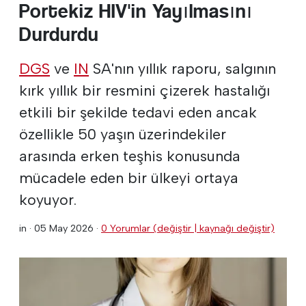
Portekiz HIV'in Yayılmasını
Durdurdu
DGS
ve
IN
SA'nın yıllık raporu, salgının
kırk yıllık bir resmini çizerek hastalığı
etkili bir şekilde tedavi eden ancak
özellikle 50 yaşın üzerindekiler
arasında erken teşhis konusunda
mücadele eden bir ülkeyi ortaya
koyuyor.
in ·
05 May 2026
·
0 Yorumlar (değiştir | kaynağı değiştir)