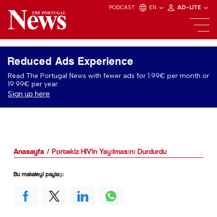
PODCAST
EN
AD-LITE
Reduced Ads Experience
Read The Portugal News with fewer ads for 1.99€ per month or
19.99€ per year.
Sign up here
Anasayfa
Portekiz HIV'in Yayılmasını Durdurdu
Bu makaleyi paylaş: