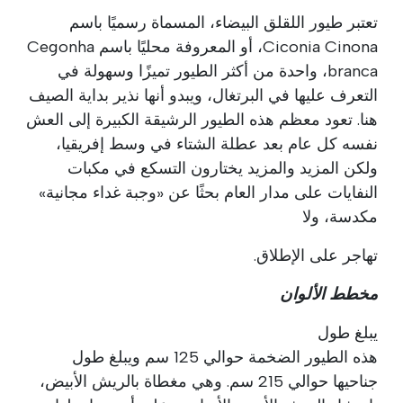
تعتبر طيور اللقلق البيضاء، المسماة رسميًا باسم
Ciconia Cinona، أو المعروفة محليًا باسم Cegonha
branca، واحدة من أكثر الطيور تميزًا وسهولة في
التعرف عليها في البرتغال، ويبدو أنها نذير بداية الصيف
هنا. تعود معظم هذه الطيور الرشيقة الكبيرة إلى العش
نفسه كل عام بعد عطلة الشتاء في وسط إفريقيا،
ولكن المزيد والمزيد يختارون التسكع في مكبات
النفايات على مدار العام بحثًا عن «وجبة غداء مجانية»
مكدسة، ولا
تهاجر على الإطلاق.
مخطط الألوان
يبلغ طول
هذه الطيور الضخمة حوالي 125 سم ويبلغ طول
جناحيها حوالي 215 سم. وهي مغطاة بالريش الأبيض،