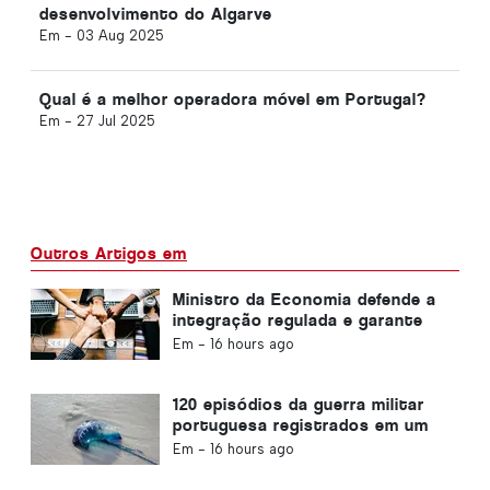
desenvolvimento do Algarve
Em -
03 Aug 2025
Qual é a melhor operadora móvel em Portugal?
Em -
27 Jul 2025
Outros Artigos em
Ministro da Economia defende a
integração regulada e garante
um canal acelerado para
Em -
16 hours ago
imigrantes
120 episódios da guerra militar
portuguesa registrados em um
único dia
Em -
16 hours ago