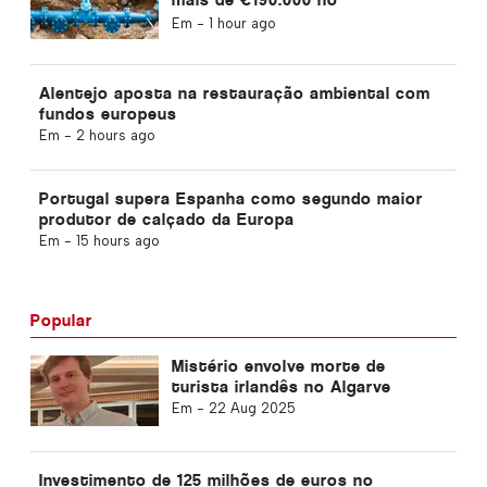
abastecimento de água
Em -
1 hour ago
Alentejo aposta na restauração ambiental com
fundos europeus
Em -
2 hours ago
Portugal supera Espanha como segundo maior
produtor de calçado da Europa
Em -
15 hours ago
Popular
Mistério envolve morte de
turista irlandês no Algarve
Em -
22 Aug 2025
Investimento de 125 milhões de euros no