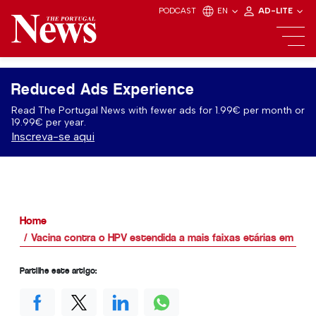
PODCAST
EN
AD-LITE
Reduced Ads Experience
Read The Portugal News with fewer ads for 1.99€ per month or
19.99€ per year.
Inscreva-se aqui
Home
Vacina contra o HPV estendida a mais faixas etárias em Por
Partilhe este artigo: