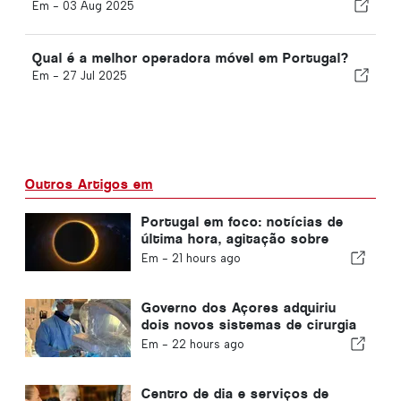
Em -
03 Aug 2025
Qual é a melhor operadora móvel em Portugal?
Em -
27 Jul 2025
Outros Artigos em
Portugal em foco: notícias de
última hora, agitação sobre
viagens e as principais notícias
Em -
21 hours ago
que estão nas manchetes
Governo dos Açores adquiriu
dois novos sistemas de cirurgia
robótica
Em -
22 hours ago
Centro de dia e serviços de