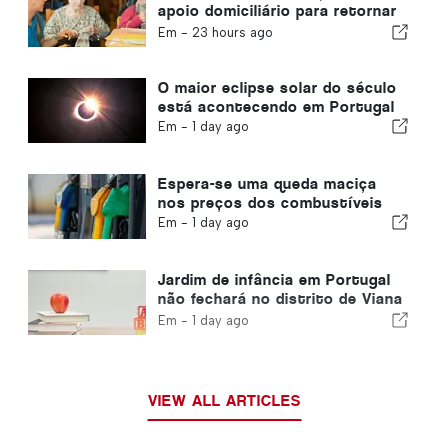
apoio domiciliário para retornar
ao município de Portugal
Em -
23 hours ago
O maior eclipse solar do século
está acontecendo em Portugal
Em -
1 day ago
Espera-se uma queda maciça
nos preços dos combustíveis
Em -
1 day ago
Jardim de infância em Portugal
não fechará no distrito de Viana
do Castelo
Em -
1 day ago
VIEW ALL ARTICLES