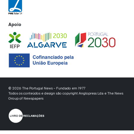
Apoio
© 2026 The Portugal News - Fundado em 1977
Todos os conteúdos e design são copyright Anglopress Lda e The News
Group of Newspapers