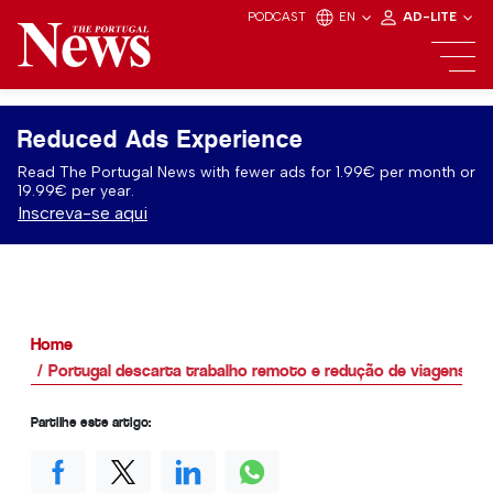
PODCAST
EN
AD-LITE
Reduced Ads Experience
Read The Portugal News with fewer ads for 1.99€ per month or
19.99€ per year.
Inscreva-se aqui
Home
Portugal descarta trabalho remoto e redução de viagens aé
Partilhe este artigo: