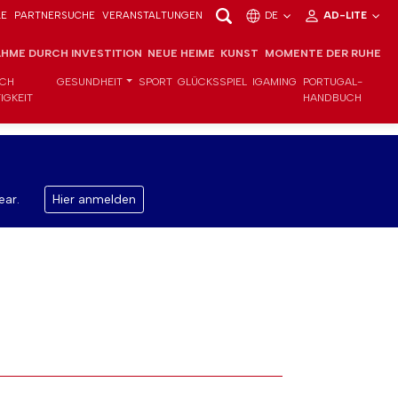
LE
PARTNERSUCHE
VERANSTALTUNGEN
DE
AD-LITE
HME DURCH INVESTITION
NEUE HEIME
KUNST
MOMENTE DER RUHE
ICH
GESUNDHEIT
SPORT
GLÜCKSSPIEL
IGAMING
PORTUGAL-
IGKEIT
HANDBUCH
ear.
Hier anmelden