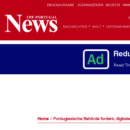
DRUCKAUSGABE
KLEINANZEIGEN
NEUESTE
IMM
NACHRICHTEN
WELT
UNTERNEHME
Red
Read The
Home
Portugiesische Behörde fordert, digitale