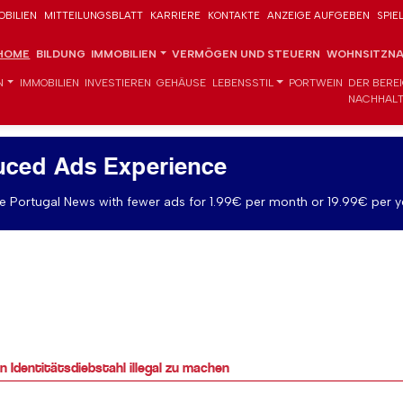
OBILIEN
MITTEILUNGSBLATT
KARRIERE
KONTAKTE
ANZEIGE AUFGEBEN
SPIE
HOME
BILDUNG
IMMOBILIEN
VERMÖGEN UND STEUERN
WOHNSITZNA
N
IMMOBILIEN
INVESTIEREN
GEHÄUSE
LEBENSSTIL
PORTWEIN
DER BERE
NACHHALT
uced Ads Experience
 Portugal News with fewer ads for 1.99€ per month or 19.99€ per y
n Identitätsdiebstahl illegal zu machen