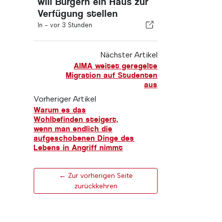
will Bürgern ein Haus zur
Verfügung stellen
In -
vor 3 Stunden
Nächster Artikel
AIMA weitet geregelte
Migration auf Studenten
aus
Vorheriger Artikel
Warum es das
Wohlbefinden steigert,
wenn man endlich die
aufgeschobenen Dinge des
Lebens in Angriff nimmt
← Zur vorherigen Seite
zurückkehren