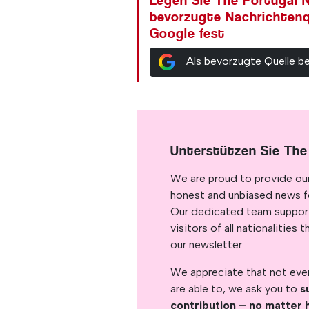
Legen Sie The Portugal N
bevorzugte Nachrichtenq
Google fest
Als bevorzugte Quelle b
Unterstützen Sie The
We are proud to provide ou
honest and unbiased news for
Our dedicated team support
visitors of all nationalitie
our newsletter.
We appreciate that not ever
are able to, we ask you to
s
contribution – no matter 