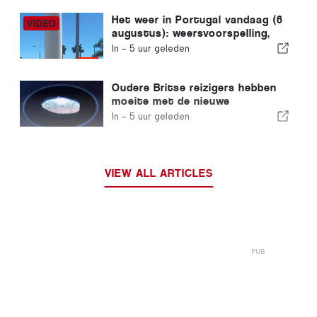
Het weer in Portugal vandaag (6
augustus): weersvoorspelling,
temperaturen en wat je kunt
In -
5 uur geleden
verwachten
Oudere Britse reizigers hebben
moeite met de nieuwe
vingerafdrukcontroles van de
In -
5 uur geleden
Europese Unie
VIEW ALL ARTICLES