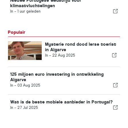
Nieuwe Portugese wedstrijd voor
klimaatvluchtelingen
In -
1 uur geleden
Populair
Mysterie rond dood Ierse toerist
in Algarve
In -
22 Aug 2025
125 miljoen euro investering in ontwikkeling
Algarve
In -
03 Aug 2025
Wat is de beste mobiele aanbieder in Portugal?
In -
27 Jul 2025