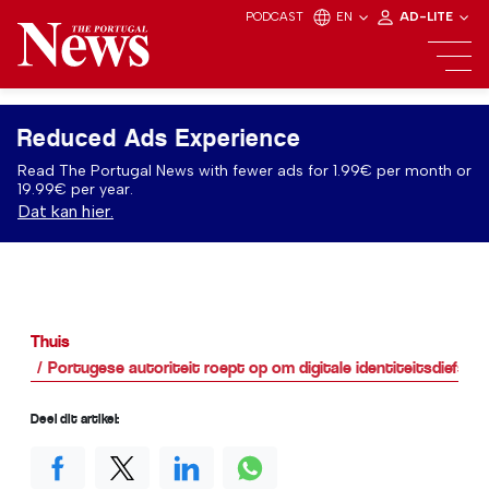
PODCAST
EN
AD-LITE
Reduced Ads Experience
Read The Portugal News with fewer ads for 1.99€ per month or
19.99€ per year.
Dat kan hier.
Thuis
Portugese autoriteit roept op om digitale identiteitsdiefstal
Deel dit artikel: