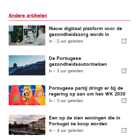
Andere artikelen
Nieuw digitaal platform voor de
gezondheidszorg wordt in
Portugal gelanceerd
In -
2 uur geleden
De Portugese
gezondheidsautoriteiten
waarschuwen voor de gevaren
In -
3 uur geleden
van verdrinking
Portugese partij dringt er bij de
regering op aan om het WK 2030
in Marokko te heroverwegen
In -
3 uur geleden
vanwege de crisis rond Ceuta
Een op de tien woningen die in
Portugal te koop worden
aangeboden, wordt binnen een
In -
4 uur geleden
week verkocht