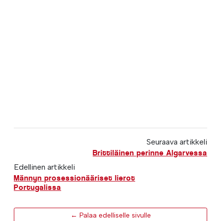
Seuraava artikkeli
Brittiläinen perinne Algarvessa
Edellinen artikkeli
Männyn prosessionääriset lierot
Portugalissa
← Palaa edelliselle sivulle