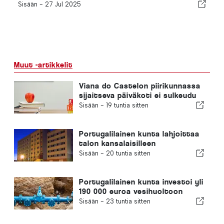
Sisään -
27 Jul 2025
Muut -artikkelit
Viana do Castelon piirikunnassa
sijaitseva päiväkoti ei sulkeudu
Sisään -
19 tuntia sitten
Portugalilainen kunta lahjoittaa
talon kansalaisilleen
Sisään -
20 tuntia sitten
Portugalilainen kunta investoi yli
190 000 euroa vesihuoltoon
Sisään -
23 tuntia sitten