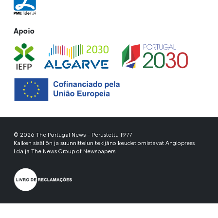
Apoio
© 2026 The Portugal News - Perustettu 1977
Kaiken sisällön ja suunnittelun tekijänoikeudet omistavat Anglopress
Lda ja The News Group of Newspapers