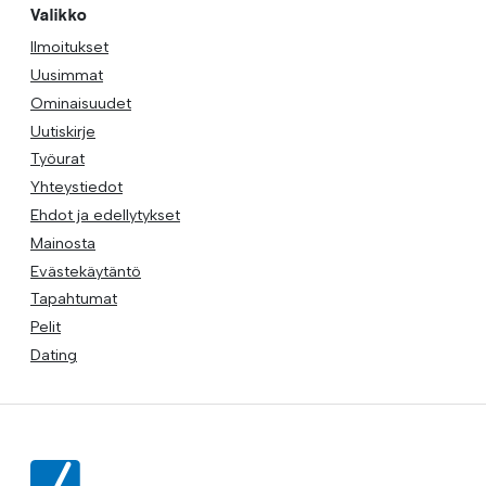
Valikko
Ilmoitukset
Uusimmat
Ominaisuudet
Uutiskirje
Työurat
Yhteystiedot
Ehdot ja edellytykset
Mainosta
Evästekäytäntö
Tapahtumat
Pelit
Dating