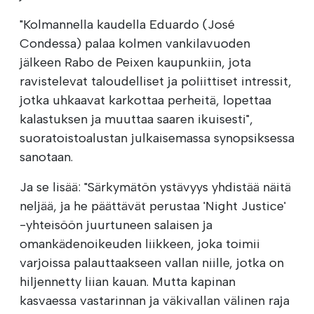
"Kolmannella kaudella Eduardo (José
Condessa) palaa kolmen vankilavuoden
jälkeen Rabo de Peixen kaupunkiin, jota
ravistelevat taloudelliset ja poliittiset intressit,
jotka uhkaavat karkottaa perheitä, lopettaa
kalastuksen ja muuttaa saaren ikuisesti",
suoratoistoalustan julkaisemassa synopsiksessa
sanotaan.
Ja se lisää: "Särkymätön ystävyys yhdistää näitä
neljää, ja he päättävät perustaa 'Night Justice'
-yhteisöön juurtuneen salaisen ja
omankädenoikeuden liikkeen, joka toimii
varjoissa palauttaakseen vallan niille, jotka on
hiljennetty liian kauan. Mutta kapinan
kasvaessa vastarinnan ja väkivallan välinen raja