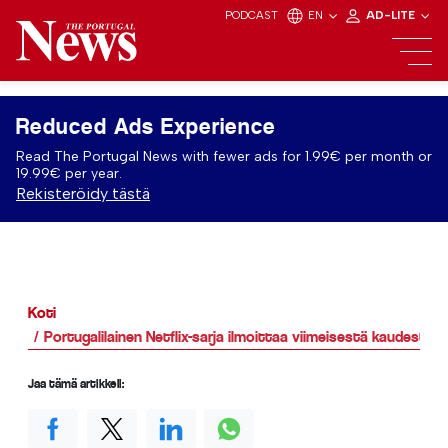
PODCAST
EN
AD-LITE
Reduced Ads Experience
Read The Portugal News with fewer ads for 1.99€ per month or
19.99€ per year.
Rekisteröidy tästä
Koti
Portugalilainen Netflix-sarja ilmoittaa viimeisestä kaudesta
Jaa tämä artikkeli: