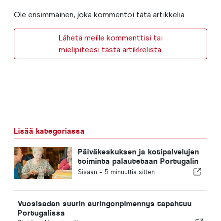
Ole ensimmäinen, joka kommentoi tätä artikkelia
Lähetä meille kommenttisi tai
mielipiteesi tästä artikkelista.
Lisää kategoriassa
Päiväkeskuksen ja kotipalvelujen
toiminta palautetaan Portugalin
kuntaan
Sisään -
5 minuuttia sitten
Vuosisadan suurin auringonpimennys tapahtuu
Portugalissa