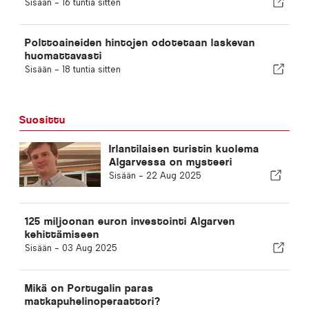
Sisään -
16 tuntia sitten
Polttoaineiden hintojen odotetaan laskevan
huomattavasti
Sisään -
18 tuntia sitten
Suosittu
Irlantilaisen turistin kuolema
Algarvessa on mysteeri
Sisään -
22 Aug 2025
125 miljoonan euron investointi Algarven
kehittämiseen
Sisään -
03 Aug 2025
Mikä on Portugalin paras
matkapuhelinoperaattori?