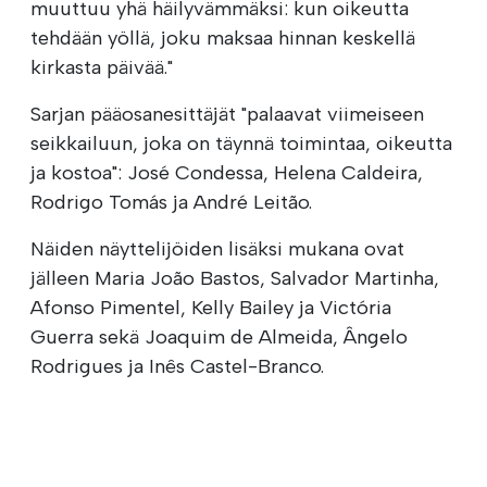
muuttuu yhä häilyvämmäksi: kun oikeutta
tehdään yöllä, joku maksaa hinnan keskellä
kirkasta päivää."
Sarjan pääosanesittäjät "palaavat viimeiseen
seikkailuun, joka on täynnä toimintaa, oikeutta
ja kostoa": José Condessa, Helena Caldeira,
Rodrigo Tomás ja André Leitão.
Näiden näyttelijöiden lisäksi mukana ovat
jälleen Maria João Bastos, Salvador Martinha,
Afonso Pimentel, Kelly Bailey ja Victória
Guerra sekä Joaquim de Almeida, Ângelo
Rodrigues ja Inês Castel-Branco.