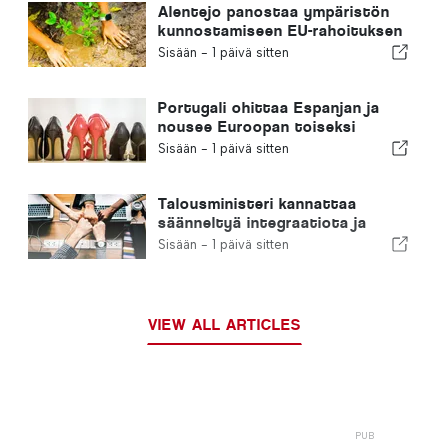
Alentejo panostaa ympäristön
kunnostamiseen EU-rahoituksen
avulla
Sisään -
1 päivä sitten
Portugali ohittaa Espanjan ja
nousee Euroopan toiseksi
suurimmaksi jalkineiden
Sisään -
1 päivä sitten
valmistajaksi
Talousministeri kannattaa
säänneltyä integraatiota ja
takaa maahanmuuttajille
Sisään -
1 päivä sitten
nopeutetun menettelyn
VIEW ALL ARTICLES