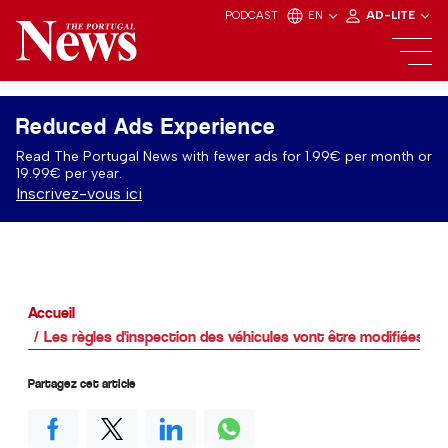
PODCAST
EN
AD-LITE
Reduced Ads Experience
Read The Portugal News with fewer ads for 1.99€ per month or
19.99€ per year.
Inscrivez-vous ici
Accueil
Les règles d'inspection des véhicules vont être modifiées au
Partagez cet article