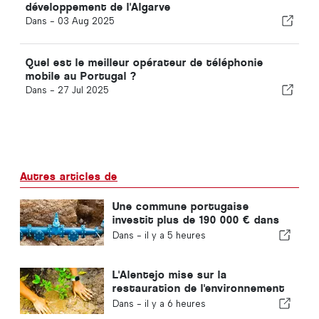
développement de l'Algarve
Dans -
03 Aug 2025
Quel est le meilleur opérateur de téléphonie
mobile au Portugal ?
Dans -
27 Jul 2025
Autres articles de
Une commune portugaise
investit plus de 190 000 € dans
l'approvisionnement en eau
Dans -
il y a 5 heures
L'Alentejo mise sur la
restauration de l'environnement
grâce aux fonds européens
Dans -
il y a 6 heures