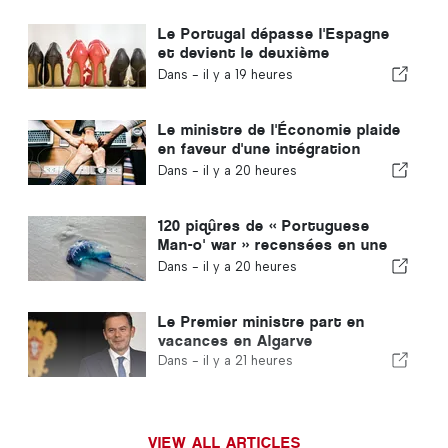
Le Portugal dépasse l'Espagne
et devient le deuxième
producteur européen de
Dans -
il y a 19 heures
chaussures
Le ministre de l'Économie plaide
en faveur d'une intégration
encadrée et garantit une
Dans -
il y a 20 heures
procédure accélérée pour les
immigrés
120 piqûres de « Portuguese
Man-o' war » recensées en une
seule journée
Dans -
il y a 20 heures
Le Premier ministre part en
vacances en Algarve
Dans -
il y a 21 heures
VIEW ALL ARTICLES