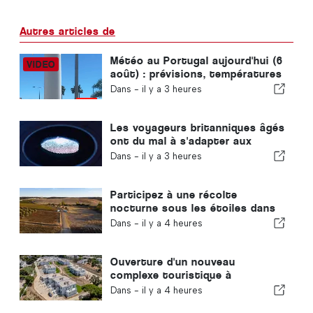
Autres articles de
Météo au Portugal aujourd'hui (6
août) : prévisions, températures
et à quoi s'attendre
Dans -
il y a 3 heures
Les voyageurs britanniques âgés
ont du mal à s'adapter aux
nouveaux contrôles
Dans -
il y a 3 heures
d'empreintes digitales mis en
place par l'Union européenne
Participez à une récolte
nocturne sous les étoiles dans
l'Alentejo
Dans -
il y a 4 heures
Ouverture d'un nouveau
complexe touristique à
Carvoeiro, géré par Carvoeiro
Dans -
il y a 4 heures
Branco