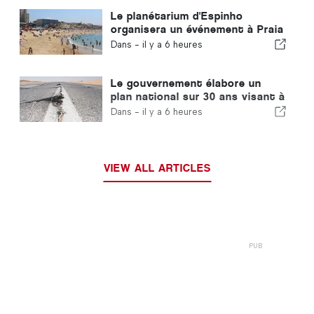
Le planétarium d'Espinho
organisera un événement à Praia
da Baía à l'occasion de l'éclipse
Dans -
il y a 6 heures
solaire au Portugal
Le gouvernement élabore un
plan national sur 30 ans visant à
renforcer la résilience du
Dans -
il y a 6 heures
Portugal face aux séismes
majeurs
VIEW ALL ARTICLES