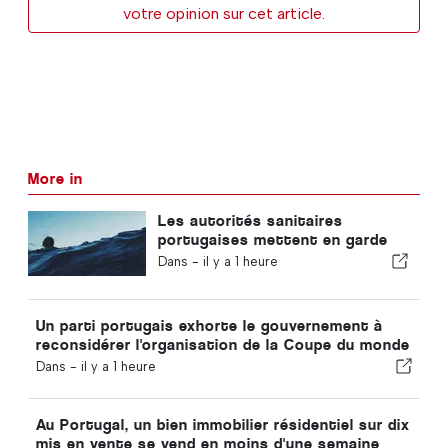
votre opinion sur cet article.
More in
Les autorités sanitaires
portugaises mettent en garde
contre les risques de noyade
Dans -
il y a 1 heure
Un parti portugais exhorte le gouvernement à
reconsidérer l'organisation de la Coupe du monde
2030 par le Maroc en raison de la crise de Ceuta
Dans -
il y a 1 heure
Au Portugal, un bien immobilier résidentiel sur dix
mis en vente se vend en moins d'une semaine