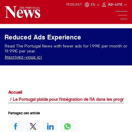
PODCAST
EN
AD-LITE
Reduced Ads Experience
Read The Portugal News with fewer ads for 1.99€ per month or
19.99€ per year.
Inscrivez-vous ici
Accueil
Le Portugal plaide pour l'intégration de l'IA dans les program
Partagez cet article