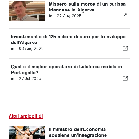
Mistero sulla morte di un turista
irlandese in Algarve
in -
22 Aug 2025
Investimento di 125 milioni di euro per lo sviluppo
dell'Algarve
in -
03 Aug 2025
Qual è il miglior operatore di telefonia mobile in
Portogallo?
in -
27 Jul 2025
Altri articoli di
Il ministro dell'Economia
sostiene un'integrazione