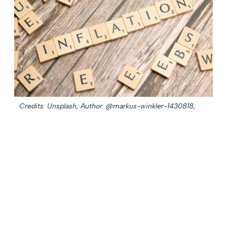
Credits: Unsplash;
Author: @markus-winkler-1430818;