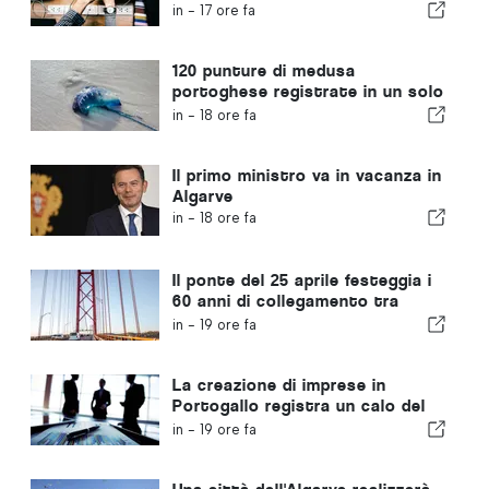
regolamentata e garantisce un
in -
17 ore fa
percorso accelerato per gli
immigrati
120 punture di medusa
portoghese registrate in un solo
giorno
in -
18 ore fa
Il primo ministro va in vacanza in
Algarve
in -
18 ore fa
Il ponte del 25 aprile festeggia i
60 anni di collegamento tra
Lisbona e Almada
in -
19 ore fa
La creazione di imprese in
Portogallo registra un calo del
4,2%
in -
19 ore fa