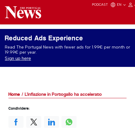
PODCAST
EN
Reduced Ads Experience
Read The Portugal News with fewer ads for 1.99€ per month or
19.99€ per year.
Sign up here
Home
L'inflazione in Portogallo ha accelerato
Condividere: