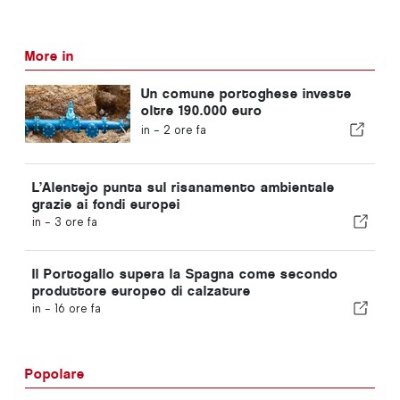
More in
Un comune portoghese investe
oltre 190.000 euro
nell'approvvigionamento idrico
in -
2 ore fa
L’Alentejo punta sul risanamento ambientale
grazie ai fondi europei
in -
3 ore fa
Il Portogallo supera la Spagna come secondo
produttore europeo di calzature
in -
16 ore fa
Popolare