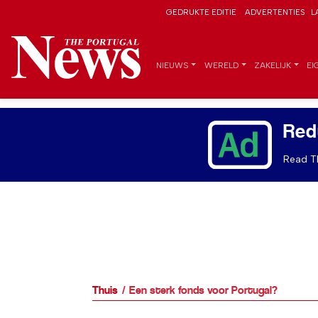
GEDRUKTE EDITIE
ADVERTENTIES
L
NIEUWS
WERELD
ZAKELIJK
EI
Red
Read Th
Thuis
Een sterk fonds voor Portugal?