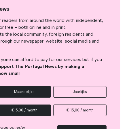
News
r readers from around the world with independent,
 free – both online and in print.
s the local community, foreign residents and
s through our newspaper, website, social media and
yone can afford to pay for our services but if you
upport The Portugal News by making a
how small
.
Maandelijks
Jaarlijks
€ 5,00 / month
€ 15,00 / month
rage op ieder