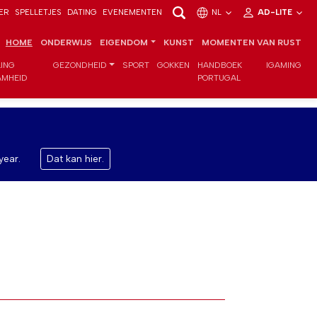
ER
SPELLETJES
DATING
EVENEMENTEN
NL
AD-LITE
HOME
ONDERWIJS
EIGENDOM
KUNST
MOMENTEN VAN RUST
LING
GEZONDHEID
SPORT
GOKKEN
HANDBOEK
IGAMING
MHEID
PORTUGAL
year.
Dat kan hier.