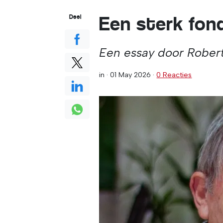
Een sterk fon
Deel
Een essay door Robert
in ·
01 May 2026
·
0 Reacties