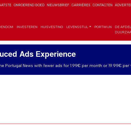
AATSTE
ONROEREND GOED
NIEUWSBRIEF
CARRIÈRES
CONTACTEN
ADVERTE
GENDOM
INVESTEREN
HUISVESTING
LEVENSSTIJL
PORTWIJN
DE AFDE
DUURZAA
uced Ads Experience
e Portugal News with fewer ads for 1.99€ per month or 19.99€ per 