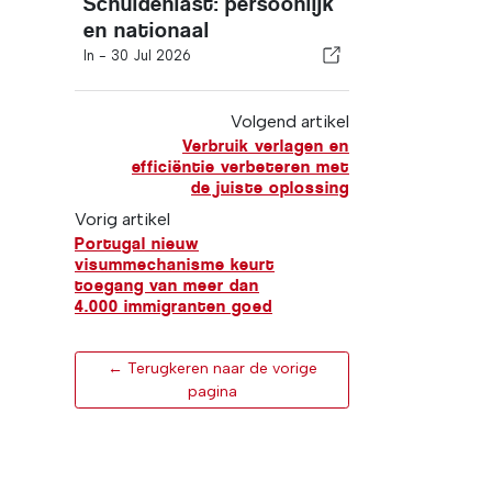
Schuldenlast: persoonlijk
en nationaal
In -
30 Jul 2026
Volgend artikel
Verbruik verlagen en
efficiëntie verbeteren met
de juiste oplossing
Vorig artikel
Portugal nieuw
visummechanisme keurt
toegang van meer dan
4.000 immigranten goed
← Terugkeren naar de vorige
pagina