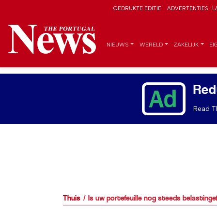
GEDRUKTE EDITIE
ADVERTENTIES
L
NIEUWS
WERELD
ZAKELIJK
EI
Red
Read Th
Thuis
Is uw portefeuille nog steeds belastingef