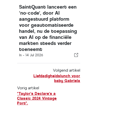
SaintQuant lanceert een
‘no-code’, door AI
aangestuurd platform
voor geautomatiseerde
handel, nu de toepassing
van AI op de financiële
markten steeds verder
toeneemt
In -
14 Jul 2026
Volgend artikel
Liefdadigheidslunch voor
baby Gabriela
Vorig artikel
"Taylor's Declare's a
Classic 2024 Vintage
Port".