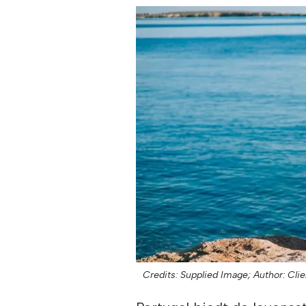
Credits: Supplied Image;
Author: Clie