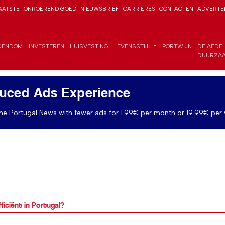
AATSTE
ONROEREND GOED
NIEUWSBRIEF
CARRIÈRES
CONTACTEN
ADVERTE
GENDOM
INVESTEREN
HUISVESTING
LEVENSSTIJL
PORTWIJN
DE AFDE
DUURZAA
uced Ads Experience
e Portugal News with fewer ads for 1.99€ per month or 19.99€ per 
ficiënt in Portugal?