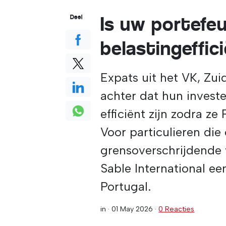
Is uw portefeu
Deel
belastingeffic
Expats uit het VK, Zu
achter dat hun investe
efficiënt zijn zodra z
Voor particulieren die
grensoverschrijdende
Sable International ee
Portugal.
in ·
01 May 2026
·
0 Reacties