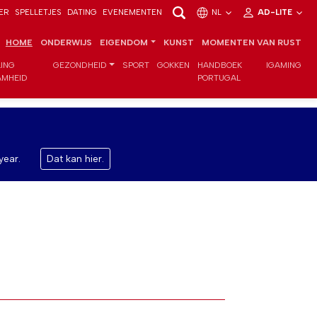
ER
SPELLETJES
DATING
EVENEMENTEN
NL
AD-LITE
HOME
ONDERWIJS
EIGENDOM
KUNST
MOMENTEN VAN RUST
LING
GEZONDHEID
SPORT
GOKKEN
HANDBOEK
IGAMING
MHEID
PORTUGAL
year.
Dat kan hier.