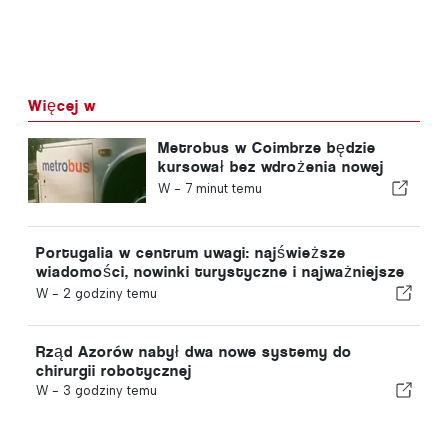
Więcej w
Metrobus w Coimbrze będzie
kursował bez wdrożenia nowej
funkcji
W -
7 minut temu
Portugalia w centrum uwagi: najświeższe
wiadomości, nowinki turystyczne i najważniejsze
tematy z pierwszych stron gazet
W -
2 godziny temu
Rząd Azorów nabył dwa nowe systemy do
chirurgii robotycznej
W -
3 godziny temu