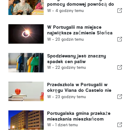
pomocy domowej powrócą do
gminy w Portugalii
W -
4 godziny temu
W Portugalii ma miejsce
największe zaćmienie Słońca
tego stulecia
W -
20 godzin temu
Spodziewany jest znaczny
spadek cen paliw
W -
22 godziny temu
Przedszkola w Portugalii w
okręgu Viana do Castelo nie
zostaną zamknięte
W -
23 godziny temu
Portugalska gmina przekaże
mieszkania mieszkańcom
W -
1 dzień temu