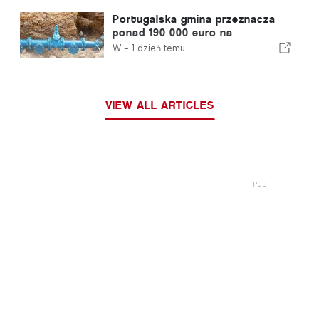
Portugalska gmina przeznacza
ponad 190 000 euro na
zaopatrzenie w wodę
W -
1 dzień temu
VIEW ALL ARTICLES