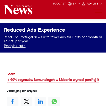
PODCAST
EN
AD-LITE
Reduced Ads Experience
Read The Portugal News with fewer ads for 1.99€ per month or
19.99€ per year.
Podpisz tutaj
Start
60% czynszów komunalnych w Lizbonie wynosi poniżej 100 e
Udostępnij ten artykuł: