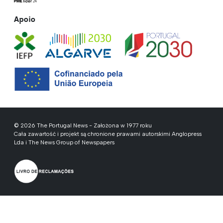
Apoio
© 2026 The Portugal News - Założona w 1977 roku
Cała zawartość i projekt są chronione prawami autorskimi Anglopress
Lda i The News Group of Newspapers