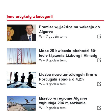
Inne artykuły z kategorii
Premier wyjeżdża na wakacje do
Algarve
W -
7 godzin temu
Most 25 kwietnia obchodzi 60-
lecie łączenia Lizbony i Almady
W -
8 godzin temu
Liczba nowo założonych firm w
Portugalii spadła o 4,2%
W -
8 godzin temu
Miasto w regionie Algarve
wybuduje 204 mieszkania
W -
9 godzin temu