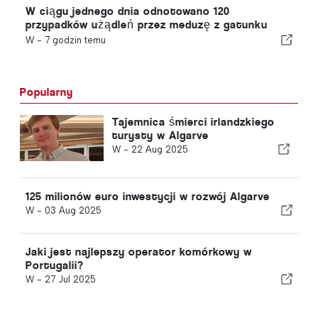
W ciągu jednego dnia odnotowano 120
przypadków użądleń przez meduzę z gatunku
„portugalska meduza”
W -
7 godzin temu
Popularny
Tajemnica śmierci irlandzkiego
turysty w Algarve
W -
22 Aug 2025
125 milionów euro inwestycji w rozwój Algarve
W -
03 Aug 2025
Jaki jest najlepszy operator komórkowy w
Portugalii?
W -
27 Jul 2025