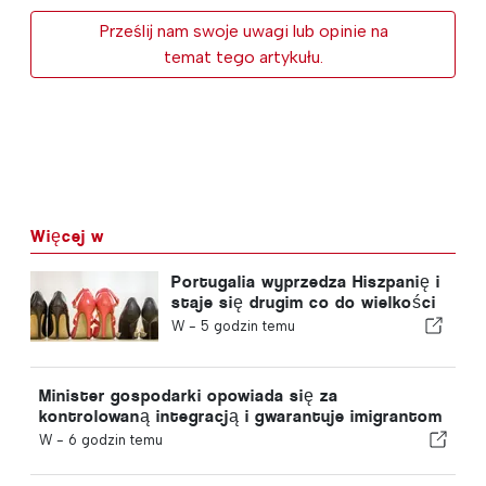
Prześlij nam swoje uwagi lub opinie na
temat tego artykułu.
Więcej w
Portugalia wyprzedza Hiszpanię i
staje się drugim co do wielkości
producentem obuwia w Europie
W -
5 godzin temu
Minister gospodarki opowiada się za
kontrolowaną integracją i gwarantuje imigrantom
przyspieszoną ścieżkę procedury
W -
6 godzin temu