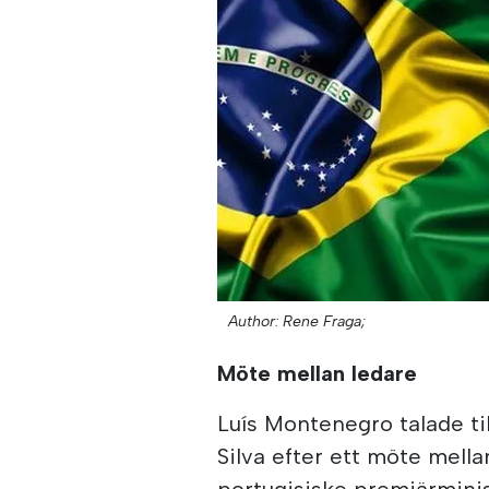
Author: Rene Fraga;
Möte mellan ledare
Luís Montenegro talade ti
Silva efter ett möte mell
portugisiske premiärminist