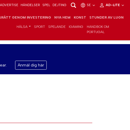
ADVERTISE
HÄNDELSER
SPEL
DEJTING
SE
AD-LITE
RÄTT GENOM INVESTERING
NYA HEM
KONST
STUNDER AV LUGN
HÄLSA
SPORT
SPELANDE
IGAMING
HANDBOK OM
PORTUGAL
ear.
Anmäl dig här