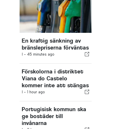
En kraftig sänkning av
bränslepriserna förväntas
I -
45 minutes ago
Förskolorna i distriktet
Viana do Castelo
kommer inte att stängas
I -
1 hour ago
Portugisisk kommun ska
ge bostäder till
invånarna