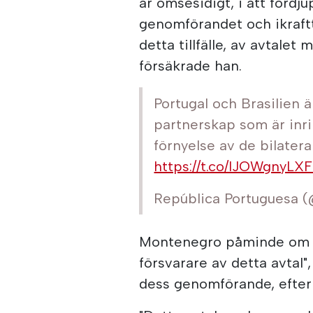
är ömsesidigt, i att fördj
genomförandet och ikraftt
detta tillfälle, av avtale
försäkrade han.
Portugal och Brasilien ä
partnerskap som är inr
förnyelse av de bilatera
https://t.co/lJOWgnyLXF
República Portuguesa 
Montenegro påminde om at
försvarare av detta avtal"
dess genomförande, efter 