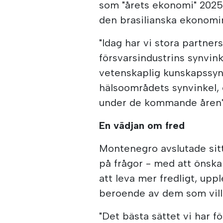
som "årets ekonomi" 2025 
den brasilianska ekonomin
"Idag har vi stora partner
försvarsindustrins synvin
vetenskaplig kunskapssynv
hälsoområdets synvinkel, o
under de kommande åren"
En vädjan om fred
Montenegro avslutade sitt
på frågor - med att önska
att leva mer fredligt, upp
beroende av dem som vill
"Det bästa sättet vi har fö