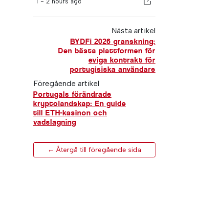
I -
2 hours ago
Nästa artikel
BYDFi 2026 granskning:
Den bästa plattformen för
eviga kontrakt för
portugisiska användare
Föregående artikel
Portugals förändrade
kryptolandskap: En guide
till ETH-kasinon och
vadslagning
← Återgå till föregående sida