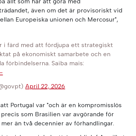
upa allt som har att göra med
rädandet, även om det är provisoriskt vid
t mellan Europeiska unionen och Mercosur",
r i färd med att fördjupa ett strategiskt
iktat på ekonomiskt samarbete och en
la förbindelserna. Saiba mais:
-
(@govpt)
April 22, 2026
t Portugal var "och är en kompromisslös
, precis som Brasilien var avgörande för
mer än två decennier av förhandlingar.