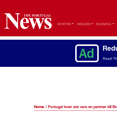
NYHETER
VÄRLDEN
BUSINESS
Red
Read Th
Home
Portugal lovar att vara en partner till Br