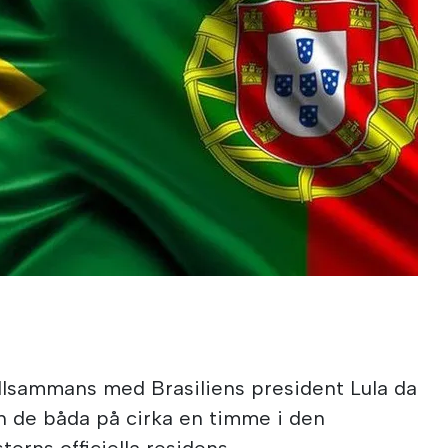
llsammans med Brasiliens president Lula da
an de båda på cirka en timme i den
erns officiella residens.