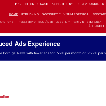
PRINT EDITION
SENASTE
PROPERTIES
NYHETSBREV
KARRIÄRER
HOME
UTBILDNING
FASTIGHET
VISUM PORTUGAL
BOSTADS
FASTIGHET
INVESTERING
BOSTÄDER
LIVSSTIL
PORTVIN
SEKTIONEN
HÅLLBARHET
uced Ads Experience
e Portugal News with fewer ads for 1.99€ per month or 19.99€ per y
asilien