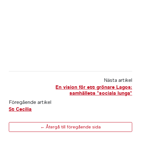
Nästa artikel
En vision för ett grönare Lagos:
samhällets "sociala lunga"
Föregående artikel
St Cecilia
← Återgå till föregående sida