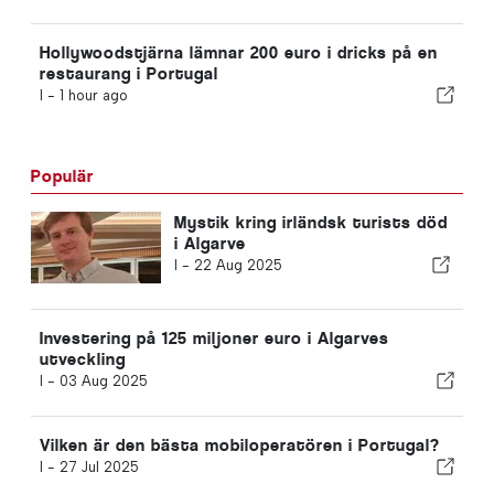
Hollywoodstjärna lämnar 200 euro i dricks på en
restaurang i Portugal
I -
1 hour ago
Populär
Mystik kring irländsk turists död
i Algarve
I -
22 Aug 2025
Investering på 125 miljoner euro i Algarves
utveckling
I -
03 Aug 2025
Vilken är den bästa mobiloperatören i Portugal?
I -
27 Jul 2025