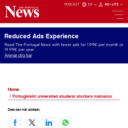
PODCAST
EN
AD-LITE
Reduced Ads Experience
Read The Portugal News with fewer ads for 1.99€ per month or
19.99€ per year.
Anmäl dig här
Home
Portugisiskt universitet studerar storkars matvanor
Dela den här artikeln: