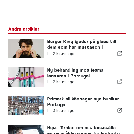
Andra artiklar
Burger King bjuder på glass till
dem som har mustasch i
Portugal
I -
2 hours ago
Ny behandling mot fetma
lanseras i Portugal
I -
2 hours ago
Primark tillkännager nya butiker i
Portugal
I -
3 hours ago
Nytt förslag om att fastställa
en övre åldersgräns för körkort i