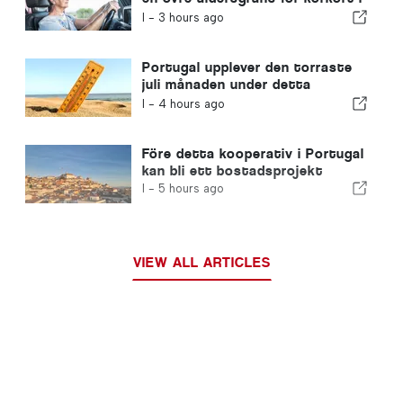
Portugal
I -
3 hours ago
Portugal upplever den torraste
juli månaden under detta
århundrade
I -
4 hours ago
Före detta kooperativ i Portugal
kan bli ett bostadsprojekt
I -
5 hours ago
VIEW ALL ARTICLES